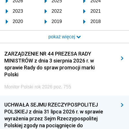
2026
2025
2024
2023
2022
2021
2020
2019
2018
2017
2016
2015
pokaż więcej
2014
2013
2012
2011
2010
2009
ZARZĄDZENIE NR 44 PREZESA RADY
MINISTRÓW z dnia 3 sierpnia 2026 r. w
2008
2007
2006
sprawie Rady do spraw promocji marki
2005
2004
2003
Polski
2002
2001
2000
Monitor Polski rok 2026 poz. 755
1999
1998
1997
UCHWAŁA SEJMU RZECZYPOSPOLITEJ
1996
1995
1994
POLSKIEJ z dnia 31 lipca 2026 r. w sprawie
1993
1992
1991
wyrażenia przez Sejm Rzeczypospolitej
Polskiej zgody na pociągnięcie do
1990
1989
1988