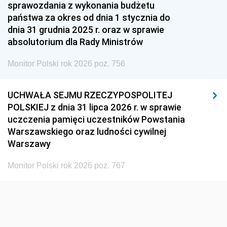
1951
1950
1949
sprawozdania z wykonania budżetu
państwa za okres od dnia 1 stycznia do
1948
1947
1946
dnia 31 grudnia 2025 r. oraz w sprawie
1939
1938
1937
absolutorium dla Rady Ministrów
1936
1930
Monitor Polski rok 2026 poz. 756
UCHWAŁA SEJMU RZECZYPOSPOLITEJ
POLSKIEJ z dnia 31 lipca 2026 r. w sprawie
uczczenia pamięci uczestników Powstania
Warszawskiego oraz ludności cywilnej
Warszawy
Monitor Polski rok 2026 poz. 767