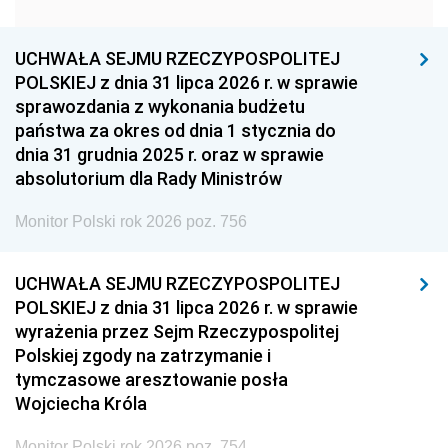
1951
1950
1949
1948
1947
1946
UCHWAŁA SEJMU RZECZYPOSPOLITEJ
1939
1938
1937
POLSKIEJ z dnia 31 lipca 2026 r. w sprawie
sprawozdania z wykonania budżetu
1936
1930
państwa za okres od dnia 1 stycznia do
dnia 31 grudnia 2025 r. oraz w sprawie
absolutorium dla Rady Ministrów
Monitor Polski rok 2026 poz. 756
UCHWAŁA SEJMU RZECZYPOSPOLITEJ
POLSKIEJ z dnia 31 lipca 2026 r. w sprawie
wyrażenia przez Sejm Rzeczypospolitej
Polskiej zgody na zatrzymanie i
tymczasowe aresztowanie posła
Wojciecha Króla
Monitor Polski rok 2026 poz. 754