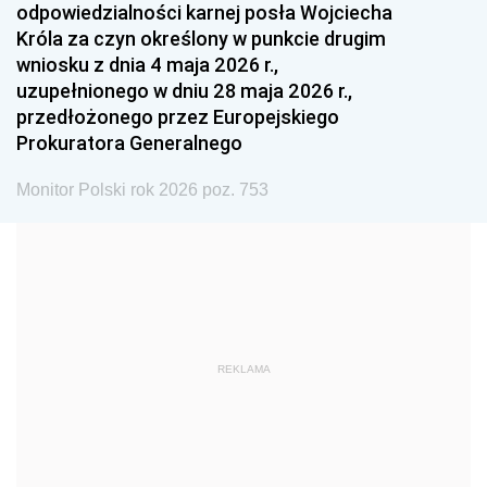
odpowiedzialności karnej posła Wojciecha
1987
1986
1985
Króla za czyn określony w punkcie drugim
wniosku z dnia 4 maja 2026 r.,
1984
1983
1982
uzupełnionego w dniu 28 maja 2026 r.,
1981
1980
1979
przedłożonego przez Europejskiego
Prokuratora Generalnego
1978
1977
1976
1975
1974
1973
Monitor Polski rok 2026 poz. 753
1972
1971
1970
1969
1968
1967
1966
1965
1964
1963
1962
1961
REKLAMA
1960
1959
1958
1957
1956
1955
1954
1953
1952