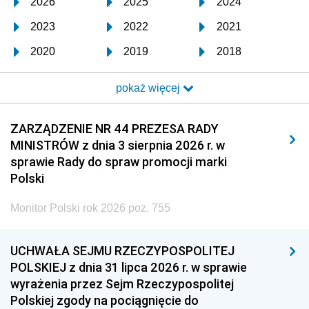
2026
2025
2024
2023
2022
2021
2020
2019
2018
2017
2016
2015
pokaż więcej
2014
2013
2012
2011
2010
2009
ZARZĄDZENIE NR 44 PREZESA RADY
MINISTRÓW z dnia 3 sierpnia 2026 r. w
2008
2007
2006
sprawie Rady do spraw promocji marki
2005
2004
2003
Polski
2002
2001
2000
Monitor Polski rok 2026 poz. 755
1999
1998
1997
UCHWAŁA SEJMU RZECZYPOSPOLITEJ
1996
1995
1994
POLSKIEJ z dnia 31 lipca 2026 r. w sprawie
1993
1992
1991
wyrażenia przez Sejm Rzeczypospolitej
Polskiej zgody na pociągnięcie do
1990
1989
1988