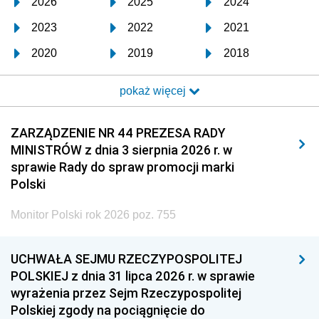
2026
2025
2024
2023
2022
2021
2020
2019
2018
2017
2016
2015
pokaż więcej
2014
2013
2012
2011
2010
2009
ZARZĄDZENIE NR 44 PREZESA RADY
MINISTRÓW z dnia 3 sierpnia 2026 r. w
2008
2007
2006
sprawie Rady do spraw promocji marki
2005
2004
2003
Polski
2002
2001
2000
Monitor Polski rok 2026 poz. 755
1999
1998
1997
UCHWAŁA SEJMU RZECZYPOSPOLITEJ
1996
1995
1994
POLSKIEJ z dnia 31 lipca 2026 r. w sprawie
1993
1992
1991
wyrażenia przez Sejm Rzeczypospolitej
Polskiej zgody na pociągnięcie do
1990
1989
1988