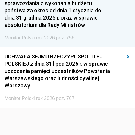
1951
1950
1949
sprawozdania z wykonania budżetu
państwa za okres od dnia 1 stycznia do
1948
1947
1946
dnia 31 grudnia 2025 r. oraz w sprawie
1939
1938
1937
absolutorium dla Rady Ministrów
1936
1930
Monitor Polski rok 2026 poz. 756
UCHWAŁA SEJMU RZECZYPOSPOLITEJ
POLSKIEJ z dnia 31 lipca 2026 r. w sprawie
uczczenia pamięci uczestników Powstania
Warszawskiego oraz ludności cywilnej
Warszawy
Monitor Polski rok 2026 poz. 767