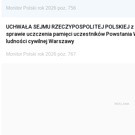
Monitor Polski rok 2026 poz. 756
UCHWAŁA SEJMU RZECZYPOSPOLITEJ POLSKIEJ z dnia
sprawie uczczenia pamięci uczestników Powstania
ludności cywilnej Warszawy
Monitor Polski rok 2026 poz. 767
REKLAMA