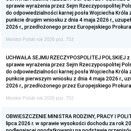
sprawie wyrażenia przez Sejm Rzeczypospolitej Pols
do odpowiedzialności karnej posła Wojciecha Króla 
punkcie drugim wniosku z dnia 4 maja 2026 r., uzupe
2026 r., przedłożonego przez Europejskiego Prokur
Monitor Polski rok 2026 poz. 753
UCHWAŁA SEJMU RZECZYPOSPOLITEJ POLSKIEJ z dnia
sprawie wyrażenia przez Sejm Rzeczypospolitej Pols
do odpowiedzialności karnej posła Wojciecha Króla 
punkcie pierwszym wniosku z dnia 4 maja 2026 r., u
2026 r., przedłożonego przez Europejskiego Prokur
Monitor Polski rok 2026 poz. 752
OBWIESZCZENIE MINISTRA RODZINY, PRACY I POLIT
lipca 2026 r. w sprawie wysokości dochodu za rok 20
podlegającej opodatkowaniu na podstawie przepis