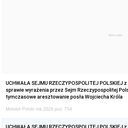
REKLAMA
UCHWAŁA SEJMU RZECZYPOSPOLITEJ POLSKIEJ z dnia
sprawie wyrażenia przez Sejm Rzeczypospolitej Pols
tymczasowe aresztowanie posła Wojciecha Króla
Monitor Polski rok 2026 poz. 754
UCHWAŁA SEJMU RZECZYPOSPOLITEJ POLSKIEJ z dnia