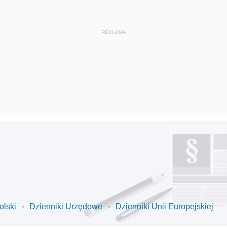
olski
Dzienniki Urzędowe
Dzienniki Unii Europejskiej