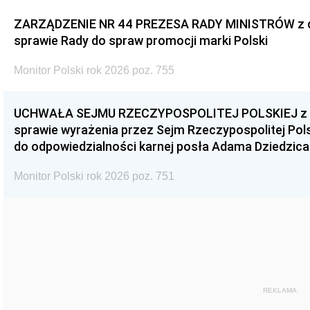
ZARZĄDZENIE NR 44 PREZESA RADY MINISTRÓW z dnia
sprawie Rady do spraw promocji marki Polski
Monitor Polski rok 2026 poz. 755
UCHWAŁA SEJMU RZECZYPOSPOLITEJ POLSKIEJ z dnia
sprawie wyrażenia przez Sejm Rzeczypospolitej Pols
do odpowiedzialności karnej posła Adama Dziedzica
Monitor Polski rok 2026 poz. 751
REKLAMA