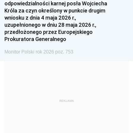
odpowiedzialności karnej posła Wojciecha
1987
1986
1985
Króla za czyn określony w punkcie drugim
wniosku z dnia 4 maja 2026 r.,
1984
1983
1982
uzupełnionego w dniu 28 maja 2026 r.,
1981
1980
1979
przedłożonego przez Europejskiego
Prokuratora Generalnego
1978
1977
1976
1975
1974
1973
Monitor Polski rok 2026 poz. 753
1972
1971
1970
1969
1968
1967
1966
1965
1964
1963
1962
1961
REKLAMA
1960
1959
1958
1957
1956
1955
1954
1953
1952