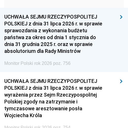
1951
1950
1949
1948
1947
1946
UCHWAŁA SEJMU RZECZYPOSPOLITEJ
1939
1938
1937
POLSKIEJ z dnia 31 lipca 2026 r. w sprawie
sprawozdania z wykonania budżetu
1936
1930
państwa za okres od dnia 1 stycznia do
dnia 31 grudnia 2025 r. oraz w sprawie
absolutorium dla Rady Ministrów
Monitor Polski rok 2026 poz. 756
UCHWAŁA SEJMU RZECZYPOSPOLITEJ
POLSKIEJ z dnia 31 lipca 2026 r. w sprawie
wyrażenia przez Sejm Rzeczypospolitej
Polskiej zgody na zatrzymanie i
tymczasowe aresztowanie posła
Wojciecha Króla
Monitor Polski rok 2026 poz. 754