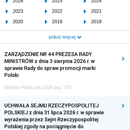
2026
2025
2024
2023
2022
2021
2020
2019
2018
2017
2016
2015
pokaż więcej
2014
2013
2012
2011
2010
2009
ZARZĄDZENIE NR 44 PREZESA RADY
MINISTRÓW z dnia 3 sierpnia 2026 r. w
2008
2007
2006
sprawie Rady do spraw promocji marki
2005
2004
2003
Polski
2002
2001
2000
Monitor Polski rok 2026 poz. 755
1999
1998
1997
UCHWAŁA SEJMU RZECZYPOSPOLITEJ
1996
1995
1994
POLSKIEJ z dnia 31 lipca 2026 r. w sprawie
1993
1992
1991
wyrażenia przez Sejm Rzeczypospolitej
Polskiej zgody na pociągnięcie do
1990
1989
1988