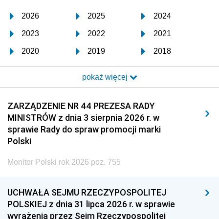
2026
2025
2024
2023
2022
2021
2020
2019
2018
2017
2016
2015
pokaż więcej
2014
2013
2012
2011
2010
2009
ZARZĄDZENIE NR 44 PREZESA RADY
MINISTRÓW z dnia 3 sierpnia 2026 r. w
2008
2007
2006
sprawie Rady do spraw promocji marki
2005
2004
2003
Polski
2002
2001
2000
Monitor Polski rok 2026 poz. 755
1999
1998
1997
UCHWAŁA SEJMU RZECZYPOSPOLITEJ
1996
1995
1994
POLSKIEJ z dnia 31 lipca 2026 r. w sprawie
1993
1992
1991
wyrażenia przez Sejm Rzeczypospolitej