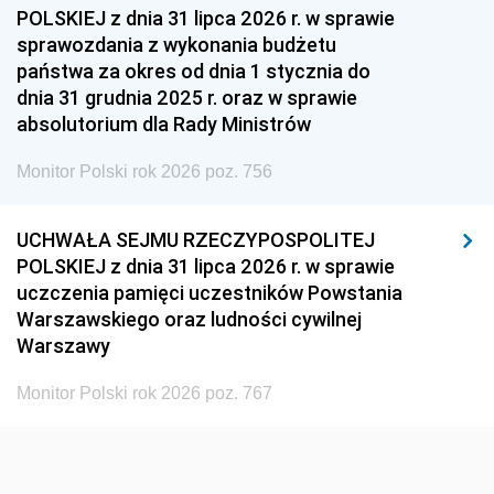
1954
1953
1952
POLSKIEJ z dnia 31 lipca 2026 r. w sprawie
1951
1950
1949
sprawozdania z wykonania budżetu
państwa za okres od dnia 1 stycznia do
1948
1947
1946
dnia 31 grudnia 2025 r. oraz w sprawie
1939
1938
1937
absolutorium dla Rady Ministrów
1936
1930
Monitor Polski rok 2026 poz. 756
UCHWAŁA SEJMU RZECZYPOSPOLITEJ
POLSKIEJ z dnia 31 lipca 2026 r. w sprawie
uczczenia pamięci uczestników Powstania
Warszawskiego oraz ludności cywilnej
Warszawy
Monitor Polski rok 2026 poz. 767