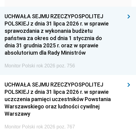
1957
1956
1955
UCHWAŁA SEJMU RZECZYPOSPOLITEJ
1954
1953
1952
POLSKIEJ z dnia 31 lipca 2026 r. w sprawie
1951
1950
1949
sprawozdania z wykonania budżetu
państwa za okres od dnia 1 stycznia do
1948
1947
1946
dnia 31 grudnia 2025 r. oraz w sprawie
1939
1938
1937
absolutorium dla Rady Ministrów
1936
1930
Monitor Polski rok 2026 poz. 756
UCHWAŁA SEJMU RZECZYPOSPOLITEJ
POLSKIEJ z dnia 31 lipca 2026 r. w sprawie
uczczenia pamięci uczestników Powstania
Warszawskiego oraz ludności cywilnej
Warszawy
Monitor Polski rok 2026 poz. 767