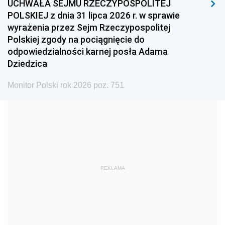
UCHWAŁA SEJMU RZECZYPOSPOLITEJ
1996
1995
1994
POLSKIEJ z dnia 31 lipca 2026 r. w sprawie
1993
1992
1991
wyrażenia przez Sejm Rzeczypospolitej
Polskiej zgody na pociągnięcie do
1990
1989
1988
odpowiedzialności karnej posła Adama
1987
1986
1985
Dziedzica
1984
1983
1982
Monitor Polski rok 2026 poz. 751
1981
1980
1979
1978
1977
1976
1975
1974
1973
1972
1971
1970
1969
1968
1967
REKLAMA
1966
1965
1964
1963
1962
1961
1960
1959
1958