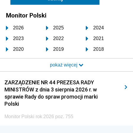
Monitor Polski
2026
2025
2024
2023
2022
2021
2020
2019
2018
2017
2016
2015
pokaż więcej
2014
2013
2012
2011
2010
2009
ZARZĄDZENIE NR 44 PREZESA RADY
MINISTRÓW z dnia 3 sierpnia 2026 r. w
2008
2007
2006
sprawie Rady do spraw promocji marki
2005
2004
2003
Polski
2002
2001
2000
Monitor Polski rok 2026 poz. 755
1999
1998
1997