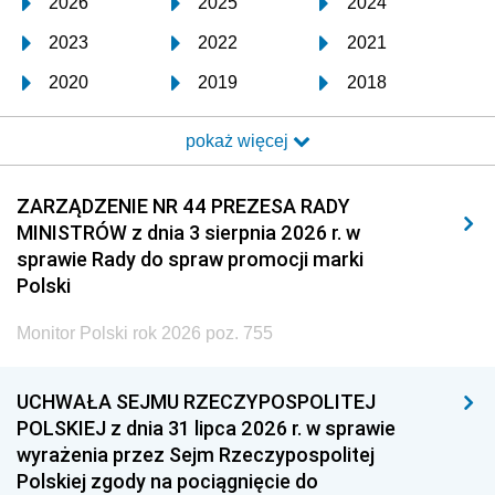
2026
2025
2024
2023
2022
2021
2020
2019
2018
2017
2016
2015
pokaż więcej
2014
2013
2012
2011
2010
2009
ZARZĄDZENIE NR 44 PREZESA RADY
MINISTRÓW z dnia 3 sierpnia 2026 r. w
2008
2007
2006
sprawie Rady do spraw promocji marki
2005
2004
2003
Polski
2002
2001
2000
Monitor Polski rok 2026 poz. 755
1999
1998
1997
UCHWAŁA SEJMU RZECZYPOSPOLITEJ
1996
1995
1994
POLSKIEJ z dnia 31 lipca 2026 r. w sprawie
1993
1992
1991
wyrażenia przez Sejm Rzeczypospolitej
Polskiej zgody na pociągnięcie do
1990
1989
1988