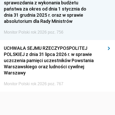
1951
1950
1949
sprawozdania z wykonania budżetu
państwa za okres od dnia 1 stycznia do
1948
1947
1946
dnia 31 grudnia 2025 r. oraz w sprawie
1939
1938
1937
absolutorium dla Rady Ministrów
1936
1930
Monitor Polski rok 2026 poz. 756
UCHWAŁA SEJMU RZECZYPOSPOLITEJ
POLSKIEJ z dnia 31 lipca 2026 r. w sprawie
uczczenia pamięci uczestników Powstania
Warszawskiego oraz ludności cywilnej
Warszawy
Monitor Polski rok 2026 poz. 767