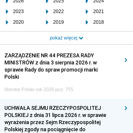
2026
2025
2024
2023
2022
2021
2020
2019
2018
2017
2016
2015
pokaż więcej
2014
2013
2012
2011
2010
2009
ZARZĄDZENIE NR 44 PREZESA RADY
MINISTRÓW z dnia 3 sierpnia 2026 r. w
2008
2007
2006
sprawie Rady do spraw promocji marki
2005
2004
2003
Polski
2002
2001
2000
Monitor Polski rok 2026 poz. 755
1999
1998
1997
UCHWAŁA SEJMU RZECZYPOSPOLITEJ
1996
1995
1994
POLSKIEJ z dnia 31 lipca 2026 r. w sprawie
1993
1992
1991
wyrażenia przez Sejm Rzeczypospolitej
Polskiej zgody na pociągnięcie do
1990
1989
1988