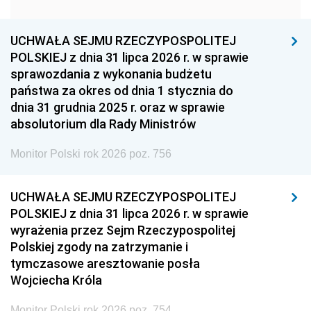
1951
1950
1949
1948
1947
1946
UCHWAŁA SEJMU RZECZYPOSPOLITEJ
1939
1938
1937
POLSKIEJ z dnia 31 lipca 2026 r. w sprawie
sprawozdania z wykonania budżetu
1936
1930
państwa za okres od dnia 1 stycznia do
dnia 31 grudnia 2025 r. oraz w sprawie
absolutorium dla Rady Ministrów
Monitor Polski rok 2026 poz. 756
UCHWAŁA SEJMU RZECZYPOSPOLITEJ
POLSKIEJ z dnia 31 lipca 2026 r. w sprawie
wyrażenia przez Sejm Rzeczypospolitej
Polskiej zgody na zatrzymanie i
tymczasowe aresztowanie posła
Wojciecha Króla
Monitor Polski rok 2026 poz. 754