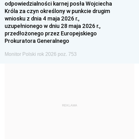
odpowiedzialności karnej posła Wojciecha
1987
1986
1985
Króla za czyn określony w punkcie drugim
wniosku z dnia 4 maja 2026 r.,
1984
1983
1982
uzupełnionego w dniu 28 maja 2026 r.,
1981
1980
1979
przedłożonego przez Europejskiego
Prokuratora Generalnego
1978
1977
1976
1975
1974
1973
Monitor Polski rok 2026 poz. 753
1972
1971
1970
1969
1968
1967
1966
1965
1964
1963
1962
1961
REKLAMA
1960
1959
1958
1957
1956
1955
1954
1953
1952