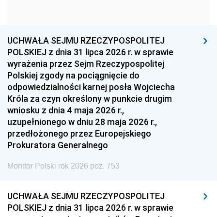
1960
1959
1958
1957
1956
1955
UCHWAŁA SEJMU RZECZYPOSPOLITEJ
1954
1953
1952
POLSKIEJ z dnia 31 lipca 2026 r. w sprawie
1951
1950
1949
wyrażenia przez Sejm Rzeczypospolitej
Polskiej zgody na pociągnięcie do
1948
1947
1946
odpowiedzialności karnej posła Wojciecha
1939
1938
1937
Króla za czyn określony w punkcie drugim
wniosku z dnia 4 maja 2026 r.,
1936
1930
uzupełnionego w dniu 28 maja 2026 r.,
przedłożonego przez Europejskiego
Prokuratora Generalnego
Monitor Polski rok 2026 poz. 753
UCHWAŁA SEJMU RZECZYPOSPOLITEJ
POLSKIEJ z dnia 31 lipca 2026 r. w sprawie