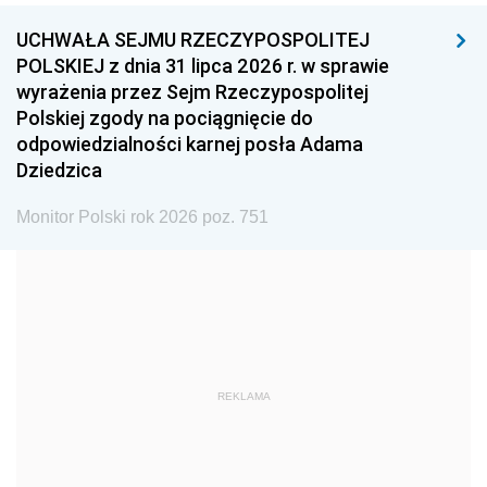
UCHWAŁA SEJMU RZECZYPOSPOLITEJ
1996
1995
1994
POLSKIEJ z dnia 31 lipca 2026 r. w sprawie
1993
1992
1991
wyrażenia przez Sejm Rzeczypospolitej
Polskiej zgody na pociągnięcie do
1990
1989
1988
odpowiedzialności karnej posła Adama
1987
1986
1985
Dziedzica
1984
1983
1982
Monitor Polski rok 2026 poz. 751
1981
1980
1979
1978
1977
1976
1975
1974
1973
1972
1971
1970
1969
1968
1967
REKLAMA
1966
1965
1964
1963
1962
1961