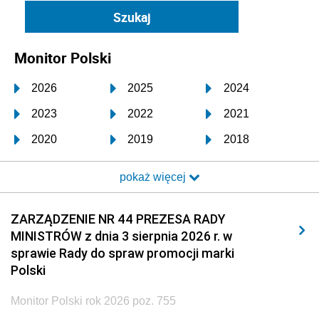
Monitor Polski
2026
2025
2024
2023
2022
2021
2020
2019
2018
2017
2016
2015
pokaż więcej
2014
2013
2012
2011
2010
2009
ZARZĄDZENIE NR 44 PREZESA RADY
MINISTRÓW z dnia 3 sierpnia 2026 r. w
2008
2007
2006
sprawie Rady do spraw promocji marki
2005
2004
2003
Polski
2002
2001
2000
Monitor Polski rok 2026 poz. 755
1999
1998
1997