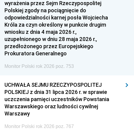
1951
1950
1949
wyrażenia przez Sejm Rzeczypospolitej
Polskiej zgody na pociągnięcie do
1948
1947
1946
odpowiedzialności karnej posła Wojciecha
1939
1938
1937
Króla za czyn określony w punkcie drugim
wniosku z dnia 4 maja 2026 r.,
1936
1930
uzupełnionego w dniu 28 maja 2026 r.,
przedłożonego przez Europejskiego
Prokuratora Generalnego
Monitor Polski rok 2026 poz. 753
UCHWAŁA SEJMU RZECZYPOSPOLITEJ
POLSKIEJ z dnia 31 lipca 2026 r. w sprawie
uczczenia pamięci uczestników Powstania
Warszawskiego oraz ludności cywilnej
Warszawy
Monitor Polski rok 2026 poz. 767