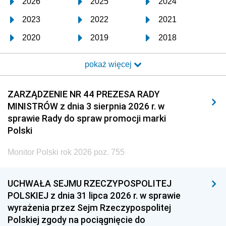
2026
2025
2024
2023
2022
2021
2020
2019
2018
2017
2016
2015
pokaż więcej
2014
2013
2012
2011
2010
2009
ZARZĄDZENIE NR 44 PREZESA RADY
MINISTRÓW z dnia 3 sierpnia 2026 r. w
2008
2007
2006
sprawie Rady do spraw promocji marki
2005
2004
2003
Polski
2002
2001
2000
Monitor Polski rok 2026 poz. 755
1999
1998
1997
UCHWAŁA SEJMU RZECZYPOSPOLITEJ
1996
1995
1994
POLSKIEJ z dnia 31 lipca 2026 r. w sprawie
1993
1992
1991
wyrażenia przez Sejm Rzeczypospolitej
Polskiej zgody na pociągnięcie do
1990
1989
1988