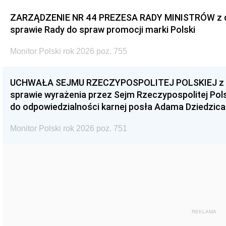
ZARZĄDZENIE NR 44 PREZESA RADY MINISTRÓW z dnia
sprawie Rady do spraw promocji marki Polski
Monitor Polski rok 2026 poz. 755
UCHWAŁA SEJMU RZECZYPOSPOLITEJ POLSKIEJ z dnia
sprawie wyrażenia przez Sejm Rzeczypospolitej Pols
do odpowiedzialności karnej posła Adama Dziedzica
Monitor Polski rok 2026 poz. 751
REKLAMA