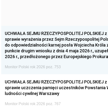
UCHWAŁA SEJMU RZECZYPOSPOLITEJ POLSKIEJ z dnia
sprawie wyrażenia przez Sejm Rzeczypospolitej Pols
do odpowiedzialności karnej posła Wojciecha Króla 
punkcie drugim wniosku z dnia 4 maja 2026 r., uzupe
2026 r., przedłożonego przez Europejskiego Prokur
Monitor Polski rok 2026 poz. 753
UCHWAŁA SEJMU RZECZYPOSPOLITEJ POLSKIEJ z dnia
sprawie uczczenia pamięci uczestników Powstania
ludności cywilnej Warszawy
Monitor Polski rok 2026 poz. 767