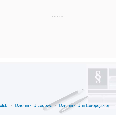
olski
Dzienniki Urzędowe
Dzienniki Unii Europejskiej