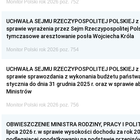
Monitor Polski rok 2026 poz. 752
UCHWAŁA SEJMU RZECZYPOSPOLITEJ POLSKIEJ z dnia
sprawie wyrażenia przez Sejm Rzeczypospolitej Pols
tymczasowe aresztowanie posła Wojciecha Króla
Monitor Polski rok 2026 poz. 754
UCHWAŁA SEJMU RZECZYPOSPOLITEJ POLSKIEJ z dnia
sprawie sprawozdania z wykonania budżetu państwa 
stycznia do dnia 31 grudnia 2025 r. oraz w sprawie 
Ministrów
Monitor Polski rok 2026 poz. 756
OBWIESZCZENIE MINISTRA RODZINY, PRACY I POLIT
lipca 2026 r. w sprawie wysokości dochodu za rok 20
podlegającej opodatkowaniu na podstawie przepis