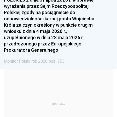
1993
1992
1991
wyrażenia przez Sejm Rzeczypospolitej
Polskiej zgody na pociągnięcie do
1990
1989
1988
odpowiedzialności karnej posła Wojciecha
1987
1986
1985
Króla za czyn określony w punkcie drugim
wniosku z dnia 4 maja 2026 r.,
1984
1983
1982
uzupełnionego w dniu 28 maja 2026 r.,
1981
1980
1979
przedłożonego przez Europejskiego
Prokuratora Generalnego
1978
1977
1976
1975
1974
1973
Monitor Polski rok 2026 poz. 753
1972
1971
1970
1969
1968
1967
1966
1965
1964
1963
1962
1961
REKLAMA
1960
1959
1958
1957
1956
1955