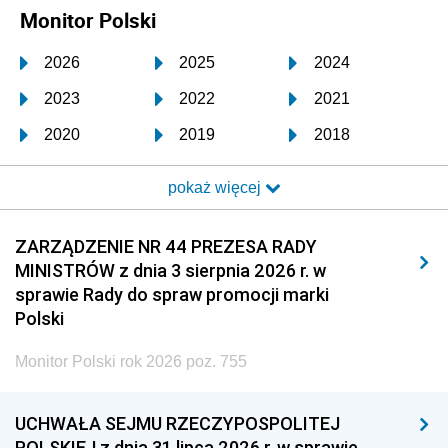
Monitor Polski
2026
2025
2024
2023
2022
2021
2020
2019
2018
2017
2016
2015
pokaż więcej
2014
2013
2012
2011
2010
2009
ZARZĄDZENIE NR 44 PREZESA RADY
MINISTRÓW z dnia 3 sierpnia 2026 r. w
2008
2007
2006
sprawie Rady do spraw promocji marki
2005
2004
2003
Polski
2002
2001
2000
Monitor Polski rok 2026 poz. 755
1999
1998
1997
UCHWAŁA SEJMU RZECZYPOSPOLITEJ
1996
1995
1994
POLSKIEJ z dnia 31 lipca 2026 r. w sprawie