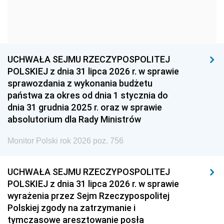
1954
1953
1952
1951
1950
1949
1948
1947
1946
UCHWAŁA SEJMU RZECZYPOSPOLITEJ
1939
1938
1937
POLSKIEJ z dnia 31 lipca 2026 r. w sprawie
sprawozdania z wykonania budżetu
1936
1930
państwa za okres od dnia 1 stycznia do
dnia 31 grudnia 2025 r. oraz w sprawie
absolutorium dla Rady Ministrów
Monitor Polski rok 2026 poz. 756
UCHWAŁA SEJMU RZECZYPOSPOLITEJ
POLSKIEJ z dnia 31 lipca 2026 r. w sprawie
wyrażenia przez Sejm Rzeczypospolitej
Polskiej zgody na zatrzymanie i
tymczasowe aresztowanie posła