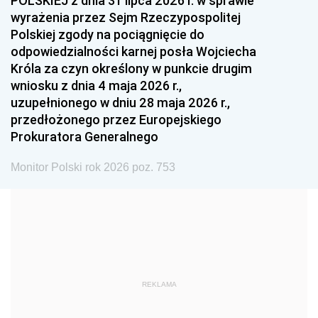
POLSKIEJ z dnia 31 lipca 2026 r. w sprawie
1993
1992
1991
wyrażenia przez Sejm Rzeczypospolitej
Polskiej zgody na pociągnięcie do
1990
1989
1988
odpowiedzialności karnej posła Wojciecha
1987
1986
1985
Króla za czyn określony w punkcie drugim
wniosku z dnia 4 maja 2026 r.,
1984
1983
1982
uzupełnionego w dniu 28 maja 2026 r.,
1981
1980
1979
przedłożonego przez Europejskiego
Prokuratora Generalnego
1978
1977
1976
1975
1974
1973
Monitor Polski rok 2026 poz. 753
1972
1971
1970
1969
1968
1967
1966
1965
1964
1963
1962
1961
REKLAMA
1960
1959
1958
1957
1956
1955