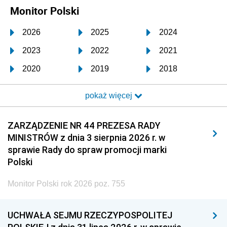
Monitor Polski
2026
2025
2024
2023
2022
2021
2020
2019
2018
2017
2016
2015
pokaż więcej
2014
2013
2012
2011
2010
2009
ZARZĄDZENIE NR 44 PREZESA RADY
MINISTRÓW z dnia 3 sierpnia 2026 r. w
2008
2007
2006
sprawie Rady do spraw promocji marki
2005
2004
2003
Polski
2002
2001
2000
Monitor Polski rok 2026 poz. 755
1999
1998
1997
UCHWAŁA SEJMU RZECZYPOSPOLITEJ
1996
1995
1994