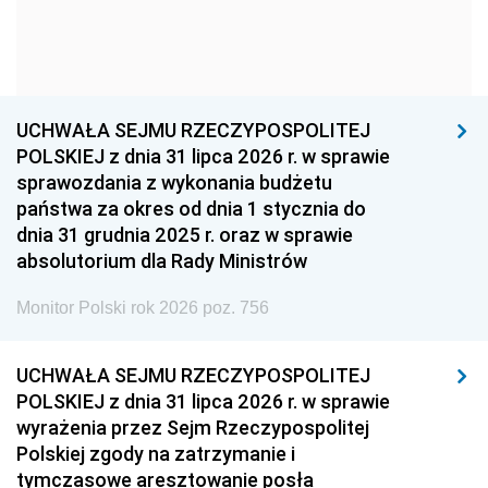
1954
1953
1952
1951
1950
1949
1948
1947
1946
UCHWAŁA SEJMU RZECZYPOSPOLITEJ
1939
1938
1937
POLSKIEJ z dnia 31 lipca 2026 r. w sprawie
sprawozdania z wykonania budżetu
1936
1930
państwa za okres od dnia 1 stycznia do
dnia 31 grudnia 2025 r. oraz w sprawie
absolutorium dla Rady Ministrów
Monitor Polski rok 2026 poz. 756
UCHWAŁA SEJMU RZECZYPOSPOLITEJ
POLSKIEJ z dnia 31 lipca 2026 r. w sprawie
wyrażenia przez Sejm Rzeczypospolitej
Polskiej zgody na zatrzymanie i
tymczasowe aresztowanie posła