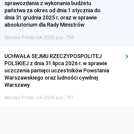
1951
1950
1949
sprawozdania z wykonania budżetu
państwa za okres od dnia 1 stycznia do
1948
1947
1946
dnia 31 grudnia 2025 r. oraz w sprawie
1939
1938
1937
absolutorium dla Rady Ministrów
1936
1930
Monitor Polski rok 2026 poz. 756
UCHWAŁA SEJMU RZECZYPOSPOLITEJ
POLSKIEJ z dnia 31 lipca 2026 r. w sprawie
uczczenia pamięci uczestników Powstania
Warszawskiego oraz ludności cywilnej
Warszawy
Monitor Polski rok 2026 poz. 767