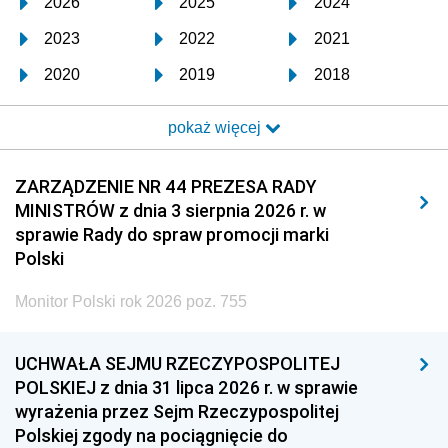
2026
2025
2024
2023
2022
2021
2020
2019
2018
2017
2016
2015
pokaż więcej
2014
2013
2012
2011
2010
2009
ZARZĄDZENIE NR 44 PREZESA RADY
MINISTRÓW z dnia 3 sierpnia 2026 r. w
2008
2007
2006
sprawie Rady do spraw promocji marki
2005
2004
2003
Polski
2002
2001
2000
Monitor Polski rok 2026 poz. 755
1999
1998
1997
UCHWAŁA SEJMU RZECZYPOSPOLITEJ
1996
1995
1994
POLSKIEJ z dnia 31 lipca 2026 r. w sprawie
1993
1992
1991
wyrażenia przez Sejm Rzeczypospolitej
Polskiej zgody na pociągnięcie do
1990
1989
1988