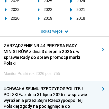
2026
2025
2024
2023
2022
2021
2020
2019
2018
2017
2016
2015
pokaż więcej
2014
2013
2012
2011
2010
2009
ZARZĄDZENIE NR 44 PREZESA RADY
MINISTRÓW z dnia 3 sierpnia 2026 r. w
2008
2007
2006
sprawie Rady do spraw promocji marki
2005
2004
2003
Polski
2002
2001
2000
Monitor Polski rok 2026 poz. 755
1999
1998
1997
UCHWAŁA SEJMU RZECZYPOSPOLITEJ
1996
1995
1994
POLSKIEJ z dnia 31 lipca 2026 r. w sprawie
1993
1992
1991
wyrażenia przez Sejm Rzeczypospolitej
Polskiej zgody na pociągnięcie do
1990
1989
1988