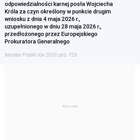
odpowiedzialności karnej posła Wojciecha
1987
1986
1985
Króla za czyn określony w punkcie drugim
wniosku z dnia 4 maja 2026 r.,
1984
1983
1982
uzupełnionego w dniu 28 maja 2026 r.,
1981
1980
1979
przedłożonego przez Europejskiego
Prokuratora Generalnego
1978
1977
1976
1975
1974
1973
Monitor Polski rok 2026 poz. 753
1972
1971
1970
1969
1968
1967
1966
1965
1964
1963
1962
1961
REKLAMA
1960
1959
1958
1957
1956
1955
1954
1953
1952