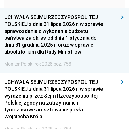
1951
1950
1949
1948
1947
1946
UCHWAŁA SEJMU RZECZYPOSPOLITEJ
1939
1938
1937
POLSKIEJ z dnia 31 lipca 2026 r. w sprawie
sprawozdania z wykonania budżetu
1936
1930
państwa za okres od dnia 1 stycznia do
dnia 31 grudnia 2025 r. oraz w sprawie
absolutorium dla Rady Ministrów
Monitor Polski rok 2026 poz. 756
UCHWAŁA SEJMU RZECZYPOSPOLITEJ
POLSKIEJ z dnia 31 lipca 2026 r. w sprawie
wyrażenia przez Sejm Rzeczypospolitej
Polskiej zgody na zatrzymanie i
tymczasowe aresztowanie posła
Wojciecha Króla
Monitor Polski rok 2026 poz. 754