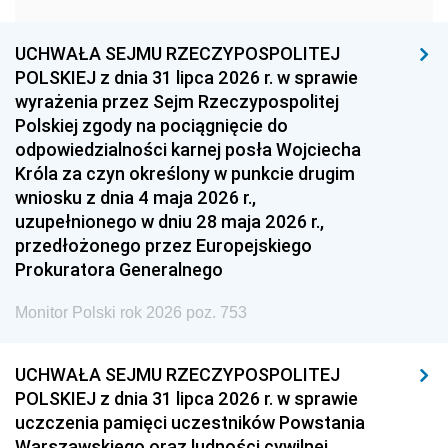
1957
1956
1955
UCHWAŁA SEJMU RZECZYPOSPOLITEJ
1954
1953
1952
POLSKIEJ z dnia 31 lipca 2026 r. w sprawie
1951
1950
1949
wyrażenia przez Sejm Rzeczypospolitej
Polskiej zgody na pociągnięcie do
1948
1947
1946
odpowiedzialności karnej posła Wojciecha
1939
1938
1937
Króla za czyn określony w punkcie drugim
wniosku z dnia 4 maja 2026 r.,
1936
1930
uzupełnionego w dniu 28 maja 2026 r.,
przedłożonego przez Europejskiego
Prokuratora Generalnego
Monitor Polski rok 2026 poz. 753
UCHWAŁA SEJMU RZECZYPOSPOLITEJ
POLSKIEJ z dnia 31 lipca 2026 r. w sprawie
uczczenia pamięci uczestników Powstania
Warszawskiego oraz ludności cywilnej