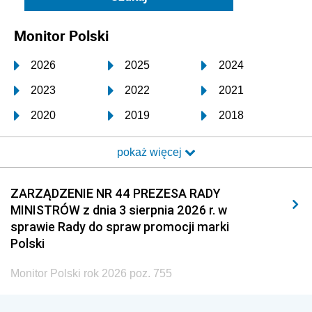
Monitor Polski
2026
2025
2024
2023
2022
2021
2020
2019
2018
2017
2016
2015
pokaż więcej
2014
2013
2012
2011
2010
2009
ZARZĄDZENIE NR 44 PREZESA RADY
MINISTRÓW z dnia 3 sierpnia 2026 r. w
2008
2007
2006
sprawie Rady do spraw promocji marki
2005
2004
2003
Polski
2002
2001
2000
Monitor Polski rok 2026 poz. 755
1999
1998
1997