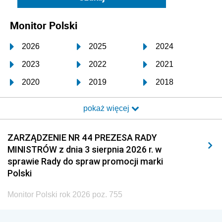
Monitor Polski
2026
2025
2024
2023
2022
2021
2020
2019
2018
2017
2016
2015
pokaż więcej
2014
2013
2012
2011
2010
2009
ZARZĄDZENIE NR 44 PREZESA RADY
MINISTRÓW z dnia 3 sierpnia 2026 r. w
2008
2007
2006
sprawie Rady do spraw promocji marki
2005
2004
2003
Polski
2002
2001
2000
Monitor Polski rok 2026 poz. 755
1999
1998
1997