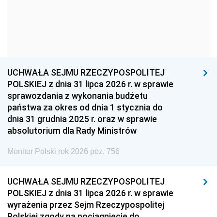
1957
1956
1955
1954
1953
1952
1951
1950
1949
1948
1947
1946
UCHWAŁA SEJMU RZECZYPOSPOLITEJ
1939
1938
1937
POLSKIEJ z dnia 31 lipca 2026 r. w sprawie
sprawozdania z wykonania budżetu
1936
1930
państwa za okres od dnia 1 stycznia do
dnia 31 grudnia 2025 r. oraz w sprawie
absolutorium dla Rady Ministrów
Monitor Polski rok 2026 poz. 756
UCHWAŁA SEJMU RZECZYPOSPOLITEJ
POLSKIEJ z dnia 31 lipca 2026 r. w sprawie
wyrażenia przez Sejm Rzeczypospolitej
Polskiej zgody na pociągnięcie do