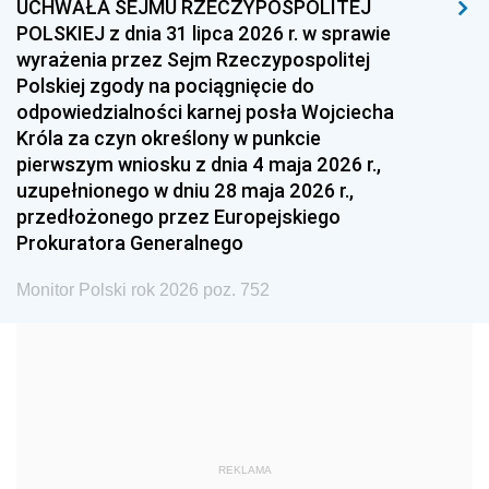
UCHWAŁA SEJMU RZECZYPOSPOLITEJ
1996
1995
1994
POLSKIEJ z dnia 31 lipca 2026 r. w sprawie
1993
1992
1991
wyrażenia przez Sejm Rzeczypospolitej
Polskiej zgody na pociągnięcie do
1990
1989
1988
odpowiedzialności karnej posła Wojciecha
1987
1986
1985
Króla za czyn określony w punkcie
pierwszym wniosku z dnia 4 maja 2026 r.,
1984
1983
1982
uzupełnionego w dniu 28 maja 2026 r.,
1981
1980
1979
przedłożonego przez Europejskiego
Prokuratora Generalnego
1978
1977
1976
1975
1974
1973
Monitor Polski rok 2026 poz. 752
1972
1971
1970
1969
1968
1967
1966
1965
1964
1963
1962
1961
REKLAMA
1960
1959
1958