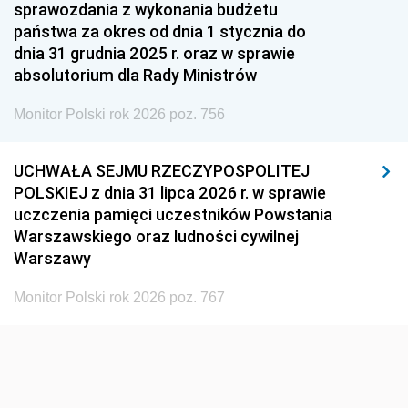
1951
1950
1949
sprawozdania z wykonania budżetu
państwa za okres od dnia 1 stycznia do
1948
1947
1946
dnia 31 grudnia 2025 r. oraz w sprawie
1939
1938
1937
absolutorium dla Rady Ministrów
1936
1930
Monitor Polski rok 2026 poz. 756
UCHWAŁA SEJMU RZECZYPOSPOLITEJ
POLSKIEJ z dnia 31 lipca 2026 r. w sprawie
uczczenia pamięci uczestników Powstania
Warszawskiego oraz ludności cywilnej
Warszawy
Monitor Polski rok 2026 poz. 767