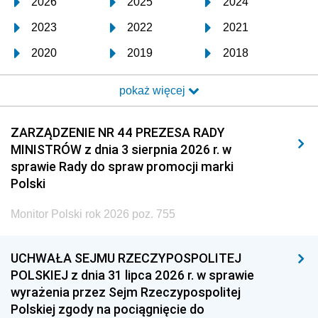
2026
2025
2024
2023
2022
2021
2020
2019
2018
2017
2016
2015
pokaż więcej
2014
2013
2012
2011
2010
2009
ZARZĄDZENIE NR 44 PREZESA RADY
MINISTRÓW z dnia 3 sierpnia 2026 r. w
2008
2007
2006
sprawie Rady do spraw promocji marki
2005
2004
2003
Polski
2002
2001
2000
Monitor Polski rok 2026 poz. 755
1999
1998
1997
UCHWAŁA SEJMU RZECZYPOSPOLITEJ
1996
1995
1994
POLSKIEJ z dnia 31 lipca 2026 r. w sprawie
1993
1992
1991
wyrażenia przez Sejm Rzeczypospolitej
Polskiej zgody na pociągnięcie do
1990
1989
1988