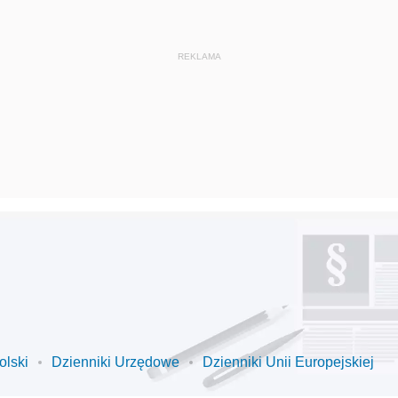
olski
Dzienniki Urzędowe
Dzienniki Unii Europejskiej