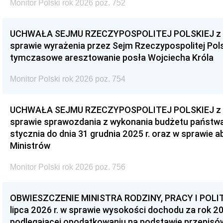
Monitor Polski rok 2026 poz. 752
UCHWAŁA SEJMU RZECZYPOSPOLITEJ POLSKIEJ z dnia
sprawie wyrażenia przez Sejm Rzeczypospolitej Pols
tymczasowe aresztowanie posła Wojciecha Króla
Monitor Polski rok 2026 poz. 754
UCHWAŁA SEJMU RZECZYPOSPOLITEJ POLSKIEJ z dnia
sprawie sprawozdania z wykonania budżetu państwa 
stycznia do dnia 31 grudnia 2025 r. oraz w sprawie 
Ministrów
Monitor Polski rok 2026 poz. 756
OBWIESZCZENIE MINISTRA RODZINY, PRACY I POLIT
lipca 2026 r. w sprawie wysokości dochodu za rok 20
podlegającej opodatkowaniu na podstawie przepis