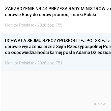
ZARZĄDZENIE NR 44 PREZESA RADY MINISTRÓW z dnia
sprawie Rady do spraw promocji marki Polski
Monitor Polski rok 2026 poz. 755
UCHWAŁA SEJMU RZECZYPOSPOLITEJ POLSKIEJ z dnia
sprawie wyrażenia przez Sejm Rzeczypospolitej Pols
do odpowiedzialności karnej posła Adama Dziedzica
Monitor Polski rok 2026 poz. 751
REKLAMA