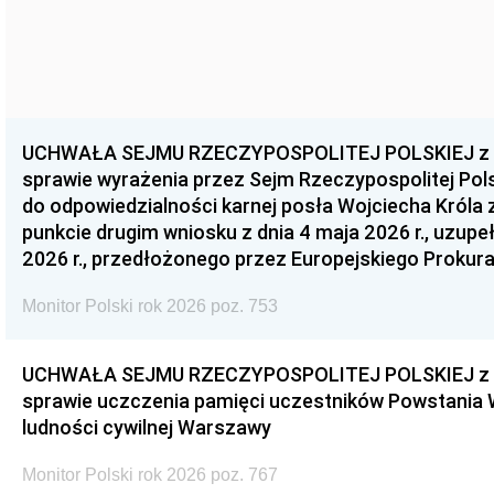
UCHWAŁA SEJMU RZECZYPOSPOLITEJ POLSKIEJ z dnia
sprawie wyrażenia przez Sejm Rzeczypospolitej Pols
do odpowiedzialności karnej posła Wojciecha Króla 
punkcie drugim wniosku z dnia 4 maja 2026 r., uzupe
2026 r., przedłożonego przez Europejskiego Prokur
Monitor Polski rok 2026 poz. 753
UCHWAŁA SEJMU RZECZYPOSPOLITEJ POLSKIEJ z dnia
sprawie uczczenia pamięci uczestników Powstania
ludności cywilnej Warszawy
Monitor Polski rok 2026 poz. 767