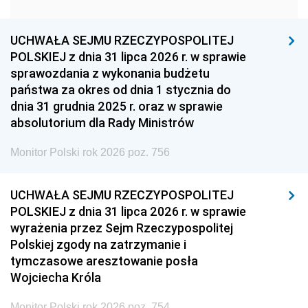
1951
1950
1949
1948
1947
1946
UCHWAŁA SEJMU RZECZYPOSPOLITEJ
1939
1938
1937
POLSKIEJ z dnia 31 lipca 2026 r. w sprawie
sprawozdania z wykonania budżetu
1936
1930
państwa za okres od dnia 1 stycznia do
dnia 31 grudnia 2025 r. oraz w sprawie
absolutorium dla Rady Ministrów
Monitor Polski rok 2026 poz. 756
UCHWAŁA SEJMU RZECZYPOSPOLITEJ
POLSKIEJ z dnia 31 lipca 2026 r. w sprawie
wyrażenia przez Sejm Rzeczypospolitej
Polskiej zgody na zatrzymanie i
tymczasowe aresztowanie posła
Wojciecha Króla
Monitor Polski rok 2026 poz. 754