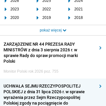
2026
2025
2024
2023
2022
2021
2020
2019
2018
2017
2016
2015
pokaż więcej
2014
2013
2012
2011
2010
2009
ZARZĄDZENIE NR 44 PREZESA RADY
MINISTRÓW z dnia 3 sierpnia 2026 r. w
2008
2007
2006
sprawie Rady do spraw promocji marki
2005
2004
2003
Polski
2002
2001
2000
Monitor Polski rok 2026 poz. 755
1999
1998
1997
UCHWAŁA SEJMU RZECZYPOSPOLITEJ
1996
1995
1994
POLSKIEJ z dnia 31 lipca 2026 r. w sprawie
1993
1992
1991
wyrażenia przez Sejm Rzeczypospolitej
Polskiej zgody na pociągnięcie do
1990
1989
1988