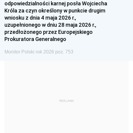
odpowiedzialności karnej posła Wojciecha
1987
1986
1985
Króla za czyn określony w punkcie drugim
wniosku z dnia 4 maja 2026 r.,
1984
1983
1982
uzupełnionego w dniu 28 maja 2026 r.,
1981
1980
1979
przedłożonego przez Europejskiego
Prokuratora Generalnego
1978
1977
1976
1975
1974
1973
Monitor Polski rok 2026 poz. 753
1972
1971
1970
1969
1968
1967
1966
1965
1964
1963
1962
1961
REKLAMA
1960
1959
1958
1957
1956
1955
1954
1953
1952