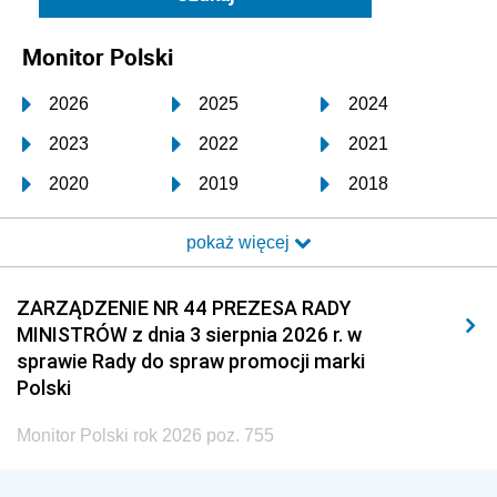
Monitor Polski
2026
2025
2024
2023
2022
2021
2020
2019
2018
2017
2016
2015
pokaż więcej
2014
2013
2012
2011
2010
2009
ZARZĄDZENIE NR 44 PREZESA RADY
MINISTRÓW z dnia 3 sierpnia 2026 r. w
2008
2007
2006
sprawie Rady do spraw promocji marki
2005
2004
2003
Polski
2002
2001
2000
Monitor Polski rok 2026 poz. 755
1999
1998
1997