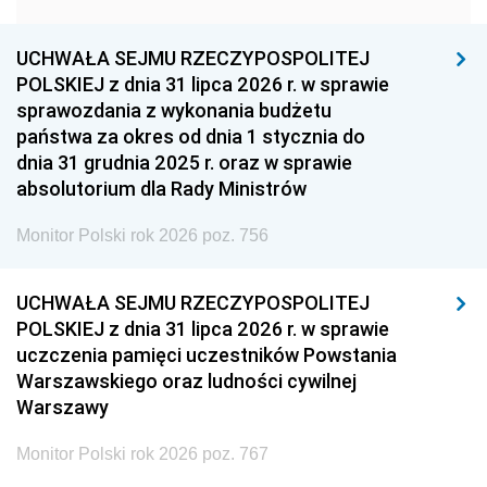
1957
1956
1955
UCHWAŁA SEJMU RZECZYPOSPOLITEJ
1954
1953
1952
POLSKIEJ z dnia 31 lipca 2026 r. w sprawie
1951
1950
1949
sprawozdania z wykonania budżetu
państwa za okres od dnia 1 stycznia do
1948
1947
1946
dnia 31 grudnia 2025 r. oraz w sprawie
1939
1938
1937
absolutorium dla Rady Ministrów
1936
1930
Monitor Polski rok 2026 poz. 756
UCHWAŁA SEJMU RZECZYPOSPOLITEJ
POLSKIEJ z dnia 31 lipca 2026 r. w sprawie
uczczenia pamięci uczestników Powstania
Warszawskiego oraz ludności cywilnej
Warszawy
Monitor Polski rok 2026 poz. 767