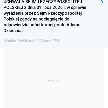
UCHWAŁA SEJMU RZECZYPOSPOLITEJ
1996
1995
1994
POLSKIEJ z dnia 31 lipca 2026 r. w sprawie
1993
1992
1991
wyrażenia przez Sejm Rzeczypospolitej
Polskiej zgody na pociągnięcie do
1990
1989
1988
odpowiedzialności karnej posła Adama
1987
1986
1985
Dziedzica
1984
1983
1982
Monitor Polski rok 2026 poz. 751
1981
1980
1979
1978
1977
1976
1975
1974
1973
1972
1971
1970
1969
1968
1967
REKLAMA
1966
1965
1964
1963
1962
1961
1960
1959
1958