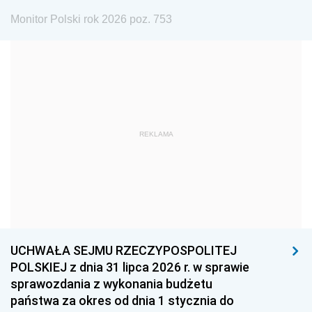
1975
1974
1973
Monitor Polski rok 2026 poz. 753
1972
1971
1970
1969
1968
1967
1966
1965
1964
1963
1962
1961
REKLAMA
1960
1959
1958
1957
1956
1955
1954
1953
1952
1951
1950
1949
1948
1947
1946
UCHWAŁA SEJMU RZECZYPOSPOLITEJ
1939
1938
1937
POLSKIEJ z dnia 31 lipca 2026 r. w sprawie
sprawozdania z wykonania budżetu
1936
1930
państwa za okres od dnia 1 stycznia do