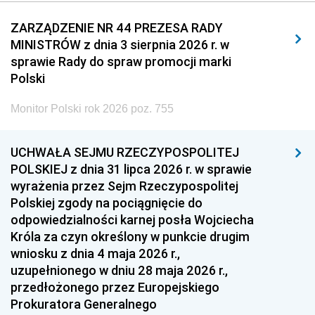
2011
2010
2009
ZARZĄDZENIE NR 44 PREZESA RADY
MINISTRÓW z dnia 3 sierpnia 2026 r. w
2008
2007
2006
sprawie Rady do spraw promocji marki
2005
2004
2003
Polski
2002
2001
2000
Monitor Polski rok 2026 poz. 755
1999
1998
1997
UCHWAŁA SEJMU RZECZYPOSPOLITEJ
1996
1995
1994
POLSKIEJ z dnia 31 lipca 2026 r. w sprawie
1993
1992
1991
wyrażenia przez Sejm Rzeczypospolitej
Polskiej zgody na pociągnięcie do
1990
1989
1988
odpowiedzialności karnej posła Wojciecha
1987
1986
1985
Króla za czyn określony w punkcie drugim
wniosku z dnia 4 maja 2026 r.,
1984
1983
1982
uzupełnionego w dniu 28 maja 2026 r.,
1981
1980
1979
przedłożonego przez Europejskiego
Prokuratora Generalnego
1978
1977
1976