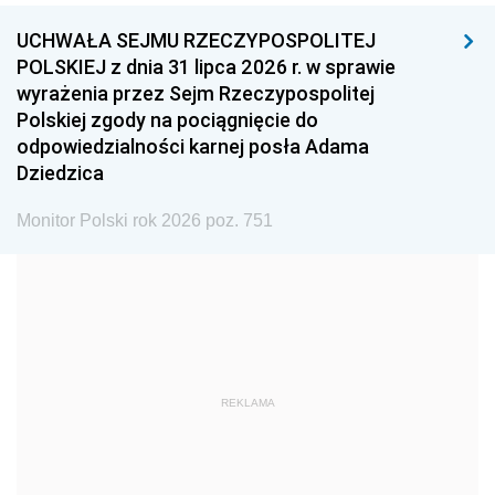
UCHWAŁA SEJMU RZECZYPOSPOLITEJ
1996
1995
1994
POLSKIEJ z dnia 31 lipca 2026 r. w sprawie
1993
1992
1991
wyrażenia przez Sejm Rzeczypospolitej
Polskiej zgody na pociągnięcie do
1990
1989
1988
odpowiedzialności karnej posła Adama
1987
1986
1985
Dziedzica
1984
1983
1982
Monitor Polski rok 2026 poz. 751
1981
1980
1979
1978
1977
1976
1975
1974
1973
1972
1971
1970
1969
1968
1967
REKLAMA
1966
1965
1964
1963
1962
1961