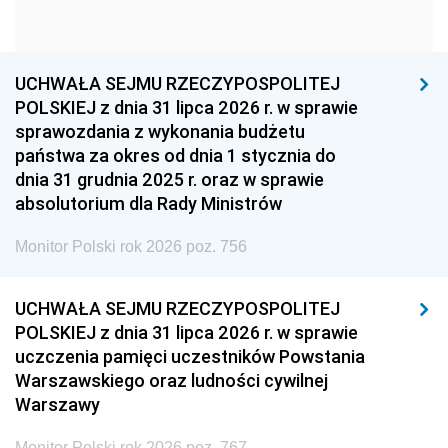
1960
1959
1958
1957
1956
1955
UCHWAŁA SEJMU RZECZYPOSPOLITEJ
1954
1953
1952
POLSKIEJ z dnia 31 lipca 2026 r. w sprawie
1951
1950
1949
sprawozdania z wykonania budżetu
państwa za okres od dnia 1 stycznia do
1948
1947
1946
dnia 31 grudnia 2025 r. oraz w sprawie
1939
1938
1937
absolutorium dla Rady Ministrów
1936
1930
Monitor Polski rok 2026 poz. 756
UCHWAŁA SEJMU RZECZYPOSPOLITEJ
POLSKIEJ z dnia 31 lipca 2026 r. w sprawie
uczczenia pamięci uczestników Powstania
Warszawskiego oraz ludności cywilnej
Warszawy
Monitor Polski rok 2026 poz. 767