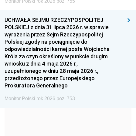
Monitor Polski rok 2026 poz. 755
1999
1998
1997
UCHWAŁA SEJMU RZECZYPOSPOLITEJ
1996
1995
1994
POLSKIEJ z dnia 31 lipca 2026 r. w sprawie
1993
1992
1991
wyrażenia przez Sejm Rzeczypospolitej
Polskiej zgody na pociągnięcie do
1990
1989
1988
odpowiedzialności karnej posła Wojciecha
1987
1986
1985
Króla za czyn określony w punkcie drugim
wniosku z dnia 4 maja 2026 r.,
1984
1983
1982
uzupełnionego w dniu 28 maja 2026 r.,
1981
1980
1979
przedłożonego przez Europejskiego
Prokuratora Generalnego
1978
1977
1976
1975
1974
1973
Monitor Polski rok 2026 poz. 753
1972
1971
1970
1969
1968
1967
1966
1965
1964