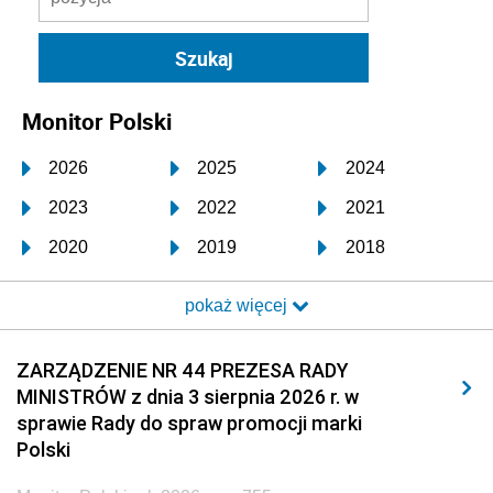
Monitor Polski
2026
2025
2024
2023
2022
2021
2020
2019
2018
2017
2016
2015
pokaż więcej
2014
2013
2012
2011
2010
2009
ZARZĄDZENIE NR 44 PREZESA RADY
MINISTRÓW z dnia 3 sierpnia 2026 r. w
2008
2007
2006
sprawie Rady do spraw promocji marki
2005
2004
2003
Polski
2002
2001
2000