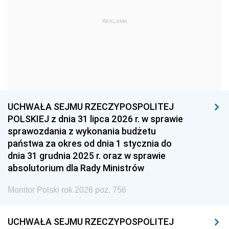
1963
1962
1961
REKLAMA
1960
1959
1958
1957
1956
1955
1954
1953
1952
1951
1950
1949
1948
1947
1946
UCHWAŁA SEJMU RZECZYPOSPOLITEJ
1939
1938
1937
POLSKIEJ z dnia 31 lipca 2026 r. w sprawie
sprawozdania z wykonania budżetu
1936
1930
państwa za okres od dnia 1 stycznia do
dnia 31 grudnia 2025 r. oraz w sprawie
absolutorium dla Rady Ministrów
Monitor Polski rok 2026 poz. 756
UCHWAŁA SEJMU RZECZYPOSPOLITEJ