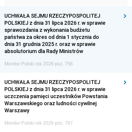
1957
1956
1955
UCHWAŁA SEJMU RZECZYPOSPOLITEJ
1954
1953
1952
POLSKIEJ z dnia 31 lipca 2026 r. w sprawie
1951
1950
1949
sprawozdania z wykonania budżetu
państwa za okres od dnia 1 stycznia do
1948
1947
1946
dnia 31 grudnia 2025 r. oraz w sprawie
1939
1938
1937
absolutorium dla Rady Ministrów
1936
1930
Monitor Polski rok 2026 poz. 756
UCHWAŁA SEJMU RZECZYPOSPOLITEJ
POLSKIEJ z dnia 31 lipca 2026 r. w sprawie
uczczenia pamięci uczestników Powstania
Warszawskiego oraz ludności cywilnej
Warszawy
Monitor Polski rok 2026 poz. 767