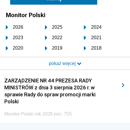
Monitor Polski
2026
2025
2024
2023
2022
2021
2020
2019
2018
2017
2016
2015
pokaż więcej
2014
2013
2012
2011
2010
2009
ZARZĄDZENIE NR 44 PREZESA RADY
MINISTRÓW z dnia 3 sierpnia 2026 r. w
2008
2007
2006
sprawie Rady do spraw promocji marki
2005
2004
2003
Polski
2002
2001
2000
Monitor Polski rok 2026 poz. 755
1999
1998
1997