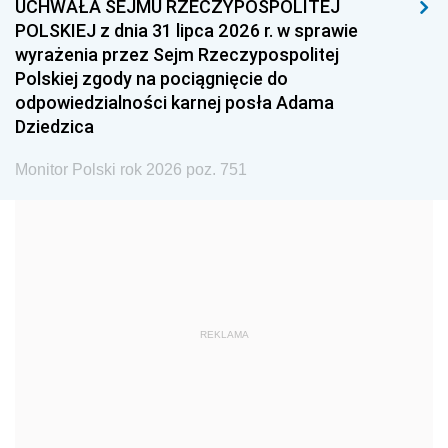
UCHWAŁA SEJMU RZECZYPOSPOLITEJ
1996
1995
1994
POLSKIEJ z dnia 31 lipca 2026 r. w sprawie
1993
1992
1991
wyrażenia przez Sejm Rzeczypospolitej
Polskiej zgody na pociągnięcie do
1990
1989
1988
odpowiedzialności karnej posła Adama
1987
1986
1985
Dziedzica
1984
1983
1982
Monitor Polski rok 2026 poz. 751
1981
1980
1979
1978
1977
1976
1975
1974
1973
1972
1971
1970
1969
1968
1967
REKLAMA
1966
1965
1964
1963
1962
1961
1960
1959
1958