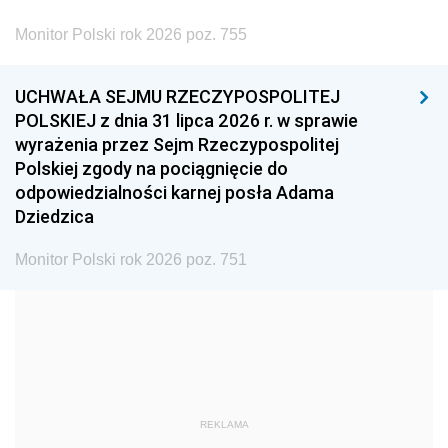
2002
2001
2000
Monitor Polski rok 2026 poz. 755
1999
1998
1997
UCHWAŁA SEJMU RZECZYPOSPOLITEJ
1996
1995
1994
POLSKIEJ z dnia 31 lipca 2026 r. w sprawie
1993
1992
1991
wyrażenia przez Sejm Rzeczypospolitej
Polskiej zgody na pociągnięcie do
1990
1989
1988
odpowiedzialności karnej posła Adama
1987
1986
1985
Dziedzica
1984
1983
1982
Monitor Polski rok 2026 poz. 751
1981
1980
1979
1978
1977
1976
1975
1974
1973
1972
1971
1970
1969
1968
1967
REKLAMA