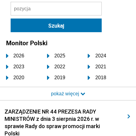
Monitor Polski
2026
2025
2024
2023
2022
2021
2020
2019
2018
2017
2016
2015
pokaż więcej
2014
2013
2012
2011
2010
2009
ZARZĄDZENIE NR 44 PREZESA RADY
MINISTRÓW z dnia 3 sierpnia 2026 r. w
2008
2007
2006
sprawie Rady do spraw promocji marki
2005
2004
2003
Polski