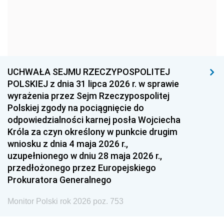
1966
1965
1964
1963
1962
1961
1960
1959
1958
1957
1956
1955
UCHWAŁA SEJMU RZECZYPOSPOLITEJ
1954
1953
1952
POLSKIEJ z dnia 31 lipca 2026 r. w sprawie
1951
1950
1949
wyrażenia przez Sejm Rzeczypospolitej
Polskiej zgody na pociągnięcie do
1948
1947
1946
odpowiedzialności karnej posła Wojciecha
1939
1938
1937
Króla za czyn określony w punkcie drugim
wniosku z dnia 4 maja 2026 r.,
1936
1930
uzupełnionego w dniu 28 maja 2026 r.,
przedłożonego przez Europejskiego
Prokuratora Generalnego
Monitor Polski rok 2026 poz. 753