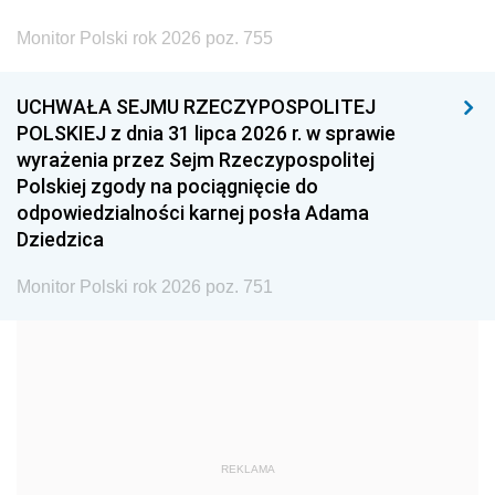
2002
2001
2000
Monitor Polski rok 2026 poz. 755
1999
1998
1997
UCHWAŁA SEJMU RZECZYPOSPOLITEJ
1996
1995
1994
POLSKIEJ z dnia 31 lipca 2026 r. w sprawie
1993
1992
1991
wyrażenia przez Sejm Rzeczypospolitej
Polskiej zgody na pociągnięcie do
1990
1989
1988
odpowiedzialności karnej posła Adama
1987
1986
1985
Dziedzica
1984
1983
1982
Monitor Polski rok 2026 poz. 751
1981
1980
1979
1978
1977
1976
1975
1974
1973
1972
1971
1970
1969
1968
1967
REKLAMA