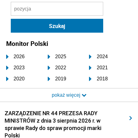
Monitor Polski
2026
2025
2024
2023
2022
2021
2020
2019
2018
2017
2016
2015
pokaż więcej
2014
2013
2012
2011
2010
2009
ZARZĄDZENIE NR 44 PREZESA RADY
MINISTRÓW z dnia 3 sierpnia 2026 r. w
2008
2007
2006
sprawie Rady do spraw promocji marki
2005
2004
2003
Polski