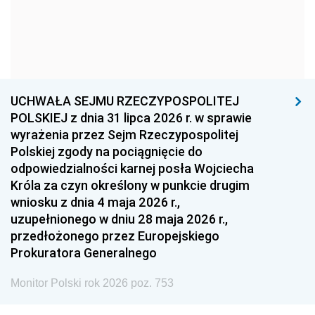
1966
1965
1964
1963
1962
1961
1960
1959
1958
1957
1956
1955
UCHWAŁA SEJMU RZECZYPOSPOLITEJ
1954
1953
1952
POLSKIEJ z dnia 31 lipca 2026 r. w sprawie
1951
1950
1949
wyrażenia przez Sejm Rzeczypospolitej
Polskiej zgody na pociągnięcie do
1948
1947
1946
odpowiedzialności karnej posła Wojciecha
1939
1938
1937
Króla za czyn określony w punkcie drugim
wniosku z dnia 4 maja 2026 r.,
1936
1930
uzupełnionego w dniu 28 maja 2026 r.,
przedłożonego przez Europejskiego
Prokuratora Generalnego
Monitor Polski rok 2026 poz. 753