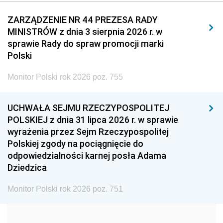
2011
2010
2009
ZARZĄDZENIE NR 44 PREZESA RADY
MINISTRÓW z dnia 3 sierpnia 2026 r. w
2008
2007
2006
sprawie Rady do spraw promocji marki
2005
2004
2003
Polski
2002
2001
2000
Monitor Polski rok 2026 poz. 755
1999
1998
1997
UCHWAŁA SEJMU RZECZYPOSPOLITEJ
1996
1995
1994
POLSKIEJ z dnia 31 lipca 2026 r. w sprawie
1993
1992
1991
wyrażenia przez Sejm Rzeczypospolitej
Polskiej zgody na pociągnięcie do
1990
1989
1988
odpowiedzialności karnej posła Adama
1987
1986
1985
Dziedzica
1984
1983
1982
Monitor Polski rok 2026 poz. 751
1981
1980
1979
1978
1977
1976