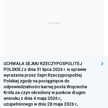
1975
1974
1973
1972
1971
1970
1969
1968
1967
REKLAMA
1966
1965
1964
1963
1962
1961
1960
1959
1958
1957
1956
1955
UCHWAŁA SEJMU RZECZYPOSPOLITEJ
1954
1953
1952
POLSKIEJ z dnia 31 lipca 2026 r. w sprawie
1951
1950
1949
wyrażenia przez Sejm Rzeczypospolitej
Polskiej zgody na pociągnięcie do
1948
1947
1946
odpowiedzialności karnej posła Wojciecha
1939
1938
1937
Króla za czyn określony w punkcie drugim
wniosku z dnia 4 maja 2026 r.,
1936
1930
uzupełnionego w dniu 28 maja 2026 r.,