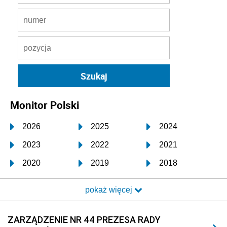
Monitor Polski
2026
2025
2024
2023
2022
2021
2020
2019
2018
2017
2016
2015
pokaż więcej
2014
2013
2012
2011
2010
2009
ZARZĄDZENIE NR 44 PREZESA RADY