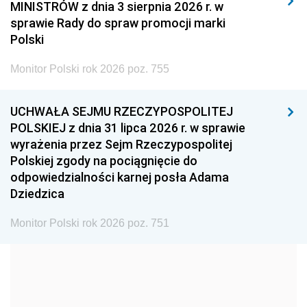
MINISTRÓW z dnia 3 sierpnia 2026 r. w
2008
2007
2006
sprawie Rady do spraw promocji marki
2005
2004
2003
Polski
2002
2001
2000
Monitor Polski rok 2026 poz. 755
1999
1998
1997
UCHWAŁA SEJMU RZECZYPOSPOLITEJ
1996
1995
1994
POLSKIEJ z dnia 31 lipca 2026 r. w sprawie
1993
1992
1991
wyrażenia przez Sejm Rzeczypospolitej
Polskiej zgody na pociągnięcie do
1990
1989
1988
odpowiedzialności karnej posła Adama
1987
1986
1985
Dziedzica
1984
1983
1982
Monitor Polski rok 2026 poz. 751
1981
1980
1979
1978
1977
1976
1975
1974
1973