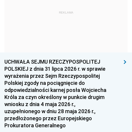
1972
1971
1970
1969
1968
1967
REKLAMA
1966
1965
1964
1963
1962
1961
1960
1959
1958
1957
1956
1955
UCHWAŁA SEJMU RZECZYPOSPOLITEJ
1954
1953
1952
POLSKIEJ z dnia 31 lipca 2026 r. w sprawie
1951
1950
1949
wyrażenia przez Sejm Rzeczypospolitej
Polskiej zgody na pociągnięcie do
1948
1947
1946
odpowiedzialności karnej posła Wojciecha
1939
1938
1937
Króla za czyn określony w punkcie drugim
wniosku z dnia 4 maja 2026 r.,
1936
1930
uzupełnionego w dniu 28 maja 2026 r.,
przedłożonego przez Europejskiego
Prokuratora Generalnego