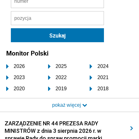
Monitor Polski
2026
2025
2024
2023
2022
2021
2020
2019
2018
2017
2016
2015
pokaż więcej
2014
2013
2012
2011
2010
2009
ZARZĄDZENIE NR 44 PREZESA RADY
MINISTRÓW z dnia 3 sierpnia 2026 r. w
2008
2007
2006
sprawie Rady do spraw promocji marki