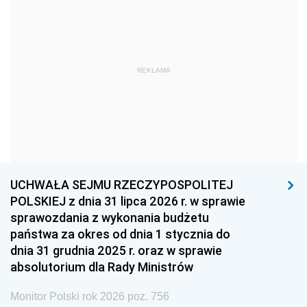
1969
1968
1967
1966
1965
1964
1963
1962
1961
REKLAMA
1960
1959
1958
1957
1956
1955
1954
1953
1952
1951
1950
1949
1948
1947
1946
UCHWAŁA SEJMU RZECZYPOSPOLITEJ
1939
1938
1937
POLSKIEJ z dnia 31 lipca 2026 r. w sprawie
sprawozdania z wykonania budżetu
1936
1930
państwa za okres od dnia 1 stycznia do
dnia 31 grudnia 2025 r. oraz w sprawie
absolutorium dla Rady Ministrów
Monitor Polski rok 2026 poz. 756