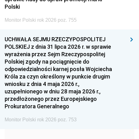
2005
2004
2003
Polski
2002
2001
2000
Monitor Polski rok 2026 poz. 755
1999
1998
1997
UCHWAŁA SEJMU RZECZYPOSPOLITEJ
1996
1995
1994
POLSKIEJ z dnia 31 lipca 2026 r. w sprawie
1993
1992
1991
wyrażenia przez Sejm Rzeczypospolitej
Polskiej zgody na pociągnięcie do
1990
1989
1988
odpowiedzialności karnej posła Wojciecha
1987
1986
1985
Króla za czyn określony w punkcie drugim
wniosku z dnia 4 maja 2026 r.,
1984
1983
1982
uzupełnionego w dniu 28 maja 2026 r.,
1981
1980
1979
przedłożonego przez Europejskiego
Prokuratora Generalnego
1978
1977
1976
1975
1974
1973
Monitor Polski rok 2026 poz. 753
1972
1971
1970