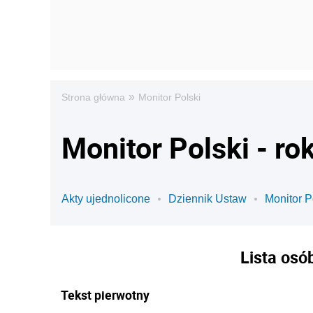
»
Strona główna
Monitor Polski
Monitor Polski - ro
Akty ujednolicone
Dziennik Ustaw
Monitor P
Lista osó
Tekst pierwotny