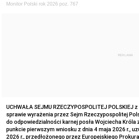
Monitor Polski rok 2026 poz. 767
REKLAMA
UCHWAŁA SEJMU RZECZYPOSPOLITEJ POLSKIEJ z dnia
sprawie wyrażenia przez Sejm Rzeczypospolitej Pols
do odpowiedzialności karnej posła Wojciecha Króla 
punkcie pierwszym wniosku z dnia 4 maja 2026 r., u
2026 r., przedłożonego przez Europejskiego Prokur