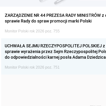
ZARZĄDZENIE NR 44 PREZESA RADY MINISTRÓW z dnia
sprawie Rady do spraw promocji marki Polski
Monitor Polski rok 2026 poz. 755
UCHWAŁA SEJMU RZECZYPOSPOLITEJ POLSKIEJ z dnia
sprawie wyrażenia przez Sejm Rzeczypospolitej Pols
do odpowiedzialności karnej posła Adama Dziedzica
Monitor Polski rok 2026 poz. 751