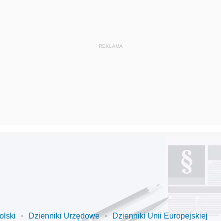
olski
Dzienniki Urzędowe
Dzienniki Unii Europejskiej