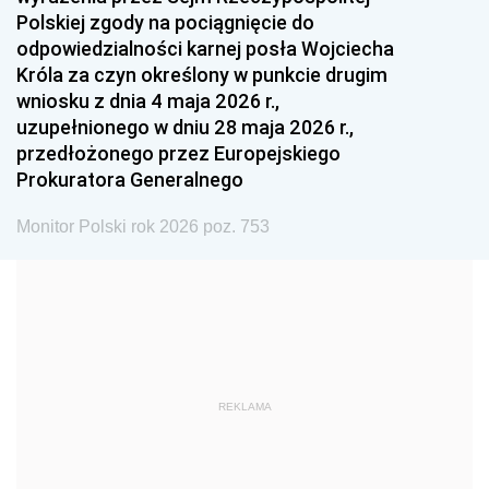
Polskiej zgody na pociągnięcie do
1990
1989
1988
odpowiedzialności karnej posła Wojciecha
1987
1986
1985
Króla za czyn określony w punkcie drugim
wniosku z dnia 4 maja 2026 r.,
1984
1983
1982
uzupełnionego w dniu 28 maja 2026 r.,
1981
1980
1979
przedłożonego przez Europejskiego
Prokuratora Generalnego
1978
1977
1976
1975
1974
1973
Monitor Polski rok 2026 poz. 753
1972
1971
1970
1969
1968
1967
1966
1965
1964
1963
1962
1961
REKLAMA
1960
1959
1958
1957
1956
1955