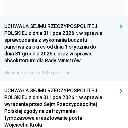
1954
1953
1952
1951
1950
1949
1948
1947
1946
UCHWAŁA SEJMU RZECZYPOSPOLITEJ
1939
1938
1937
POLSKIEJ z dnia 31 lipca 2026 r. w sprawie
sprawozdania z wykonania budżetu
1936
1930
państwa za okres od dnia 1 stycznia do
dnia 31 grudnia 2025 r. oraz w sprawie
absolutorium dla Rady Ministrów
Monitor Polski rok 2026 poz. 756
UCHWAŁA SEJMU RZECZYPOSPOLITEJ
POLSKIEJ z dnia 31 lipca 2026 r. w sprawie
wyrażenia przez Sejm Rzeczypospolitej
Polskiej zgody na zatrzymanie i
tymczasowe aresztowanie posła
Wojciecha Króla