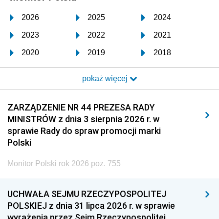
2026
2025
2024
2023
2022
2021
2020
2019
2018
2017
2016
2015
pokaż więcej
2014
2013
2012
2011
2010
2009
ZARZĄDZENIE NR 44 PREZESA RADY
MINISTRÓW z dnia 3 sierpnia 2026 r. w
2008
2007
2006
sprawie Rady do spraw promocji marki
2005
2004
2003
Polski
2002
2001
2000
Monitor Polski rok 2026 poz. 755
1999
1998
1997
UCHWAŁA SEJMU RZECZYPOSPOLITEJ
1996
1995
1994
POLSKIEJ z dnia 31 lipca 2026 r. w sprawie
1993
1992
1991
wyrażenia przez Sejm Rzeczypospolitej