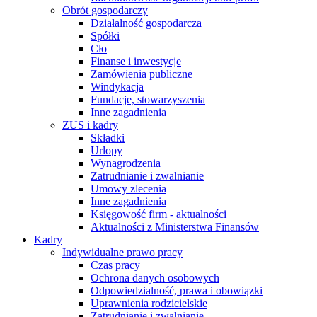
Obrót gospodarczy
Działalność gospodarcza
Spółki
Cło
Finanse i inwestycje
Zamówienia publiczne
Windykacja
Fundacje, stowarzyszenia
Inne zagadnienia
ZUS i kadry
Składki
Urlopy
Wynagrodzenia
Zatrudnianie i zwalnianie
Umowy zlecenia
Inne zagadnienia
Księgowość firm - aktualności
Aktualności z Ministerstwa Finansów
Kadry
Indywidualne prawo pracy
Czas pracy
Ochrona danych osobowych
Odpowiedzialność, prawa i obowiązki
Uprawnienia rodzicielskie
Zatrudnianie i zwalnianie