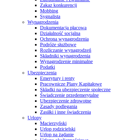
Zakaz konkurencji
Mobbing
Sygnalista
Wynagrodzenia
Dokumentacja płacowa
Działalność socjalna
Ochrona wynagrodzenia
Podróże służbowe
Rozliczanie wynagrodzeń
Składniki wynagrodzenia
Wynagrodzenie minimalne
Podatki
Ubezpieczenia
Emerytury i renty
Pracownicze Plany Kapitałowe
Składki na ubezpieczenie społeczne
Świadczenie przedemerytalne
Ubezpieczenie zdrowotne
Zasady podlegania
Zasiłki i inne świadczenia
Urlopy
Macierzyński
Urlop rodzicielski
Urlop na żądanie