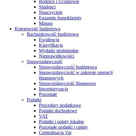
Rodzice i Uczniowie
Studenci
Nauczyciele
Egzamin ósmoklasisty
Matura
Księgowość budżetowa
Rachunkowość budżetowa
Ewidencja
Klasyfikacja
Wydatki strukturalne
Nieprawidłowości
Sprawozdawczość
Sprawozdawczość budżetowa
Sprawozdawczość w zakresie operacji
finansowych
Sprawozdawczość finansowa
Inwentaryzacja
Pozostałe
Podatki
Procedury podatkowe
Podatki dochodowe
VAT
Podatki i opłaty lokalne
Pozostałe podatki i opłaty
Centralizacja Vat