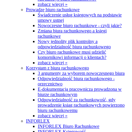
zobacz więcej »
Prowadzę biuro rachunkowe
Świadczenie usług księgowych na podstawie
umowy ustnej
Nowoczesne biuro rachunkowe - czyli jakie?
Zmiana biura rachunkowego a księgi
rachunkowe
Nowy jednolity plik kontrolny a
odpowiedzialność biura rachunkowego
Czy biuro rachunkowe musi udzielić
komornikowi informacji o klientach?
zobacz więcej »
Korzystam z biura rachunkowego
3 argumenty za wyborem nowoczesnego biura
Odpowiedzialność biura rachunkowego -
orzecznictwo
E-dokumentacja pracownicza prowadzona w
biurze rachunkowym
Odpowiedzialność za rachunkowość, gdy
prowadzenie ksiąg rachunkowych powierzono
biuru rachunkowemu
zobacz więcej »
INFORLEX
INFORLEX Biuro Rachunkowe
INFORLEX Księgowość