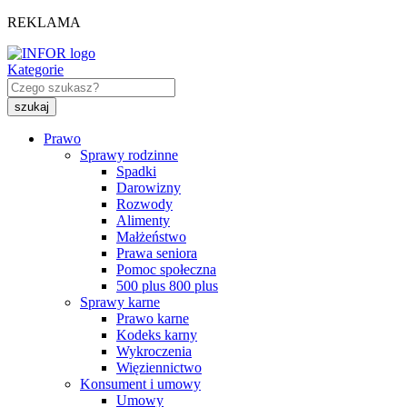
REKLAMA
Kategorie
Prawo
Sprawy rodzinne
Spadki
Darowizny
Rozwody
Alimenty
Małżeństwo
Prawa seniora
Pomoc społeczna
500 plus 800 plus
Sprawy karne
Prawo karne
Kodeks karny
Wykroczenia
Więziennictwo
Konsument i umowy
Umowy