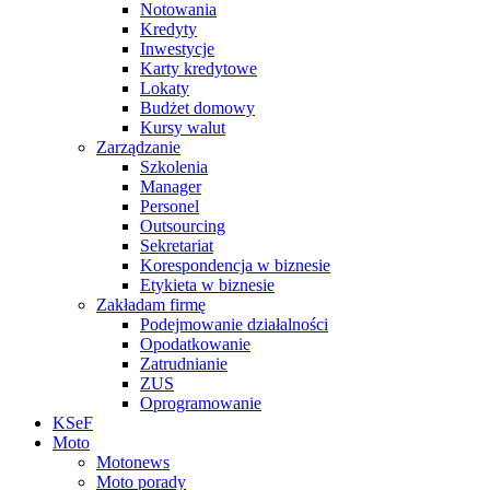
Notowania
Kredyty
Inwestycje
Karty kredytowe
Lokaty
Budżet domowy
Kursy walut
Zarządzanie
Szkolenia
Manager
Personel
Outsourcing
Sekretariat
Korespondencja w biznesie
Etykieta w biznesie
Zakładam firmę
Podejmowanie działalności
Opodatkowanie
Zatrudnianie
ZUS
Oprogramowanie
KSeF
Moto
Motonews
Moto porady