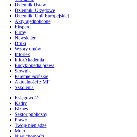
Dziennik Ustaw
Dzienniki Urzędowe
Dzienniki Unii Europejskiej
Akty ujednolicone
Eksperci
Firmy
Newsletter
Druki
Wzory umów
Inforlex
InforAkademia
Encyklopedia prawa
Słownik
Paremie łacińskie
Aktualności z MF
Szkolenia
Księgowość
Kadry
Biznes
Sektor publiczny
Prawo
Twoje pieniądze
Moto
Nieruchomości