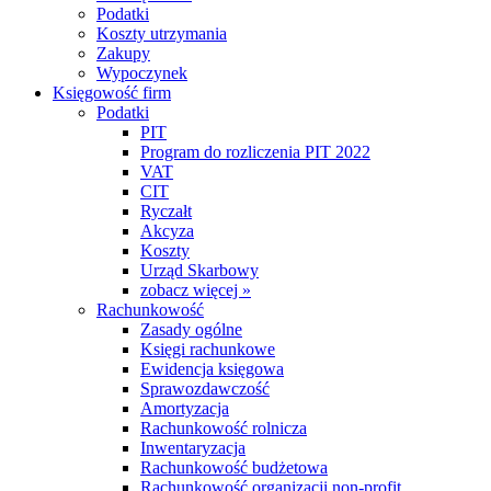
Podatki
Koszty utrzymania
Zakupy
Wypoczynek
Księgowość firm
Podatki
PIT
Program do rozliczenia PIT 2022
VAT
CIT
Ryczałt
Akcyza
Koszty
Urząd Skarbowy
zobacz więcej »
Rachunkowość
Zasady ogólne
Księgi rachunkowe
Ewidencja księgowa
Sprawozdawczość
Amortyzacja
Rachunkowość rolnicza
Inwentaryzacja
Rachunkowość budżetowa
Rachunkowość organizacji non-profit