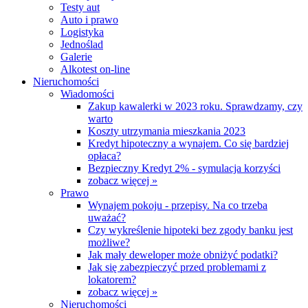
Testy aut
Auto i prawo
Logistyka
Jednoślad
Galerie
Alkotest on-line
Nieruchomości
Wiadomości
Zakup kawalerki w 2023 roku. Sprawdzamy, czy
warto
Koszty utrzymania mieszkania 2023
Kredyt hipoteczny a wynajem. Co się bardziej
opłaca?
Bezpieczny Kredyt 2% - symulacja korzyści
zobacz więcej »
Prawo
Wynajem pokoju - przepisy. Na co trzeba
uważać?
Czy wykreślenie hipoteki bez zgody banku jest
możliwe?
Jak mały deweloper może obniżyć podatki?
Jak się zabezpieczyć przed problemami z
lokatorem?
zobacz więcej »
Nieruchomości