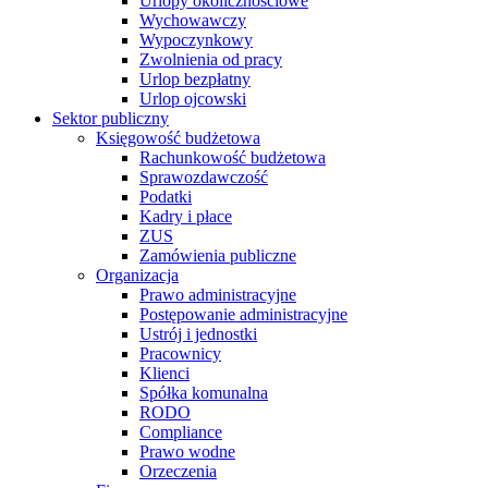
Urlopy okolicznościowe
Wychowawczy
Wypoczynkowy
Zwolnienia od pracy
Urlop bezpłatny
Urlop ojcowski
Sektor publiczny
Księgowość budżetowa
Rachunkowość budżetowa
Sprawozdawczość
Podatki
Kadry i płace
ZUS
Zamówienia publiczne
Organizacja
Prawo administracyjne
Postępowanie administracyjne
Ustrój i jednostki
Pracownicy
Klienci
Spółka komunalna
RODO
Compliance
Prawo wodne
Orzeczenia