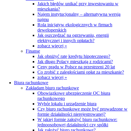
Jakich błędów unikać przy inwestowaniu w
mieszkania?
Najem instytucjonalny – alternatywna wersja
najmu
Rola inicjatyw ekologicznych w firmach
deweloperskich
Jak oszczędzać na ogrzewaniu, energii
elektrycznej i innych opłatach?
zobacz więcej »
Finanse
Jak obniżyć ratę kredytu hipotecznego?
Jak długo Polacy mieszkają z rodzicami?
Ceny prądu w Polsce na przestrzeni 20 lat
Co zrobić z zaległościami opłat za mieszkanie?
zobacz więcej »
Biura rachunkowe
Zakładam biuro rachunkowe
Obowiązkowe ubezpieczenie OC biura
rachunkowego
Wybór lokalu i urządzenie biura
Czy biuro rachunkowe może być prowadzone w
formie działalności nierejestrowanej?
W jakiej formie założyć biuro rachunkowe:
jednoosobowej działalności czy spółki
Jak założyć biuro rachunkowe?