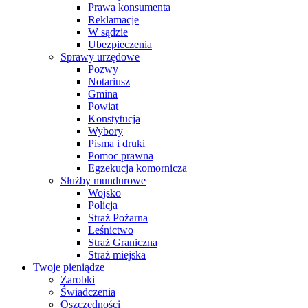
Prawa konsumenta
Reklamacje
W sądzie
Ubezpieczenia
Sprawy urzędowe
Pozwy
Notariusz
Gmina
Powiat
Konstytucja
Wybory
Pisma i druki
Pomoc prawna
Egzekucja komornicza
Służby mundurowe
Wojsko
Policja
Straż Pożarna
Leśnictwo
Straż Graniczna
Straż miejska
Twoje pieniądze
Zarobki
Świadczenia
Oszczędności