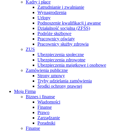
Kadry i płace
Zatrudnianie i zwalnianie
Wynagrodzenia
Urlopy
Podnoszenie kwalifikacji i awanse
Działalność socjalna (ZFŚS)
Podróże służbowe
Pracownicy oświaty
Pracownicy służby zdrowia
ZUS
Ubezpieczenia społeczne
Ubezpieczenia zdrowotne
Ubezpieczenia majątkowe i osobowe
Zamówienia publiczne
Strony umowy
Tryby udzielania zamówienia
Środki ochrony prawnej
Moja Firma
Biznes i finanse
Wiadomości
Finanse
Prawo
Zarządzanie
Poradniki
Finanse