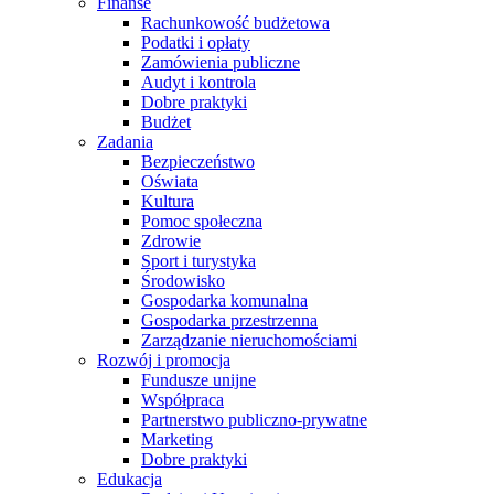
Finanse
Rachunkowość budżetowa
Podatki i opłaty
Zamówienia publiczne
Audyt i kontrola
Dobre praktyki
Budżet
Zadania
Bezpieczeństwo
Oświata
Kultura
Pomoc społeczna
Zdrowie
Sport i turystyka
Środowisko
Gospodarka komunalna
Gospodarka przestrzenna
Zarządzanie nieruchomościami
Rozwój i promocja
Fundusze unijne
Współpraca
Partnerstwo publiczno-prywatne
Marketing
Dobre praktyki
Edukacja