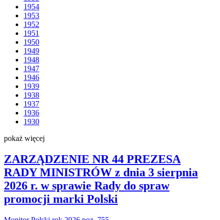
1954
1953
1952
1951
1950
1949
1948
1947
1946
1939
1938
1937
1936
1930
pokaż więcej
ZARZĄDZENIE NR 44 PREZESA
RADY MINISTRÓW z dnia 3 sierpnia
2026 r. w sprawie Rady do spraw
promocji marki Polski
Monitor Polski rok 2026 poz. 755