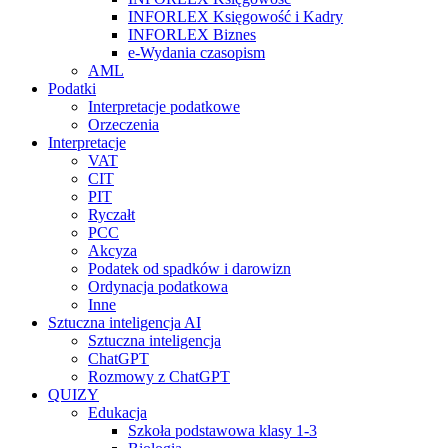
INFORLEX Księgowość i Kadry
INFORLEX Biznes
e-Wydania czasopism
AML
Podatki
Interpretacje podatkowe
Orzeczenia
Interpretacje
VAT
CIT
PIT
Ryczałt
PCC
Akcyza
Podatek od spadków i darowizn
Ordynacja podatkowa
Inne
Sztuczna inteligencja AI
Sztuczna inteligencja
ChatGPT
Rozmowy z ChatGPT
QUIZY
Edukacja
Szkoła podstawowa klasy 1-3