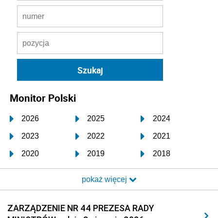
Monitor Polski
2026
2025
2024
2023
2022
2021
2020
2019
2018
2017
2016
2015
pokaż więcej
2014
2013
2012
2011
2010
2009
ZARZĄDZENIE NR 44 PREZESA RADY