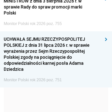
MINISTRÓW z dnia 3 sierpnia 2026 r. w
2008
2007
2006
sprawie Rady do spraw promocji marki
2005
2004
2003
Polski
2002
2001
2000
Monitor Polski rok 2026 poz. 755
1999
1998
1997
UCHWAŁA SEJMU RZECZYPOSPOLITEJ
1996
1995
1994
POLSKIEJ z dnia 31 lipca 2026 r. w sprawie
1993
1992
1991
wyrażenia przez Sejm Rzeczypospolitej
Polskiej zgody na pociągnięcie do
1990
1989
1988
odpowiedzialności karnej posła Adama
1987
1986
1985
Dziedzica
1984
1983
1982
Monitor Polski rok 2026 poz. 751
1981
1980
1979
1978
1977
1976
1975
1974
1973
1972
1971
1970