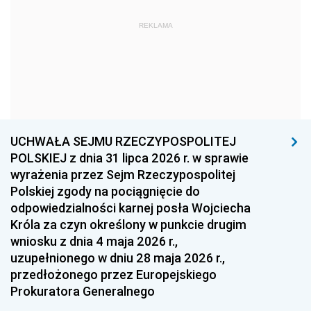
1969
1968
1967
REKLAMA
1966
1965
1964
1963
1962
1961
1960
1959
1958
1957
1956
1955
UCHWAŁA SEJMU RZECZYPOSPOLITEJ
1954
1953
1952
POLSKIEJ z dnia 31 lipca 2026 r. w sprawie
1951
1950
1949
wyrażenia przez Sejm Rzeczypospolitej
Polskiej zgody na pociągnięcie do
1948
1947
1946
odpowiedzialności karnej posła Wojciecha
1939
1938
1937
Króla za czyn określony w punkcie drugim
wniosku z dnia 4 maja 2026 r.,
1936
1930
uzupełnionego w dniu 28 maja 2026 r.,
przedłożonego przez Europejskiego
Prokuratora Generalnego