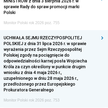
MINISTRÓW z dnia 3 sierpnia 2026 r. w
2008
2007
2006
sprawie Rady do spraw promocji marki
2005
2004
2003
Polski
2002
2001
2000
Monitor Polski rok 2026 poz. 755
1999
1998
1997
UCHWAŁA SEJMU RZECZYPOSPOLITEJ
1996
1995
1994
POLSKIEJ z dnia 31 lipca 2026 r. w sprawie
1993
1992
1991
wyrażenia przez Sejm Rzeczypospolitej
Polskiej zgody na pociągnięcie do
1990
1989
1988
odpowiedzialności karnej posła Wojciecha
1987
1986
1985
Króla za czyn określony w punkcie drugim
wniosku z dnia 4 maja 2026 r.,
1984
1983
1982
uzupełnionego w dniu 28 maja 2026 r.,
1981
1980
1979
przedłożonego przez Europejskiego
Prokuratora Generalnego
1978
1977
1976
1975
1974
1973
Monitor Polski rok 2026 poz. 753
1972
1971
1970