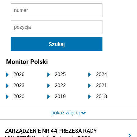
Monitor Polski
2026
2025
2024
2023
2022
2021
2020
2019
2018
2017
2016
2015
pokaż więcej
2014
2013
2012
2011
2010
2009
ZARZĄDZENIE NR 44 PREZESA RADY