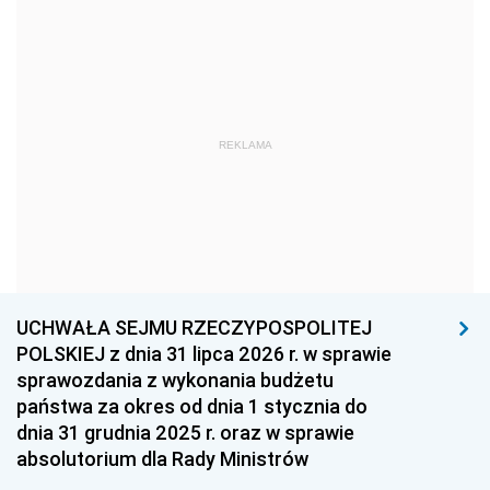
1969
1968
1967
1966
1965
1964
1963
1962
1961
REKLAMA
1960
1959
1958
1957
1956
1955
1954
1953
1952
1951
1950
1949
1948
1947
1946
UCHWAŁA SEJMU RZECZYPOSPOLITEJ
1939
1938
1937
POLSKIEJ z dnia 31 lipca 2026 r. w sprawie
sprawozdania z wykonania budżetu
1936
1930
państwa za okres od dnia 1 stycznia do
dnia 31 grudnia 2025 r. oraz w sprawie
absolutorium dla Rady Ministrów