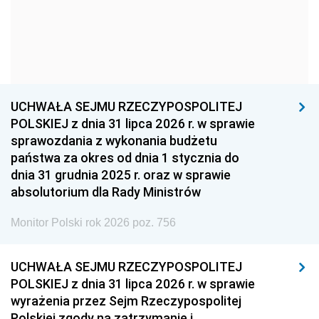
1957
1956
1955
1954
1953
1952
1951
1950
1949
1948
1947
1946
UCHWAŁA SEJMU RZECZYPOSPOLITEJ
1939
1938
1937
POLSKIEJ z dnia 31 lipca 2026 r. w sprawie
sprawozdania z wykonania budżetu
1936
1930
państwa za okres od dnia 1 stycznia do
dnia 31 grudnia 2025 r. oraz w sprawie
absolutorium dla Rady Ministrów
Monitor Polski rok 2026 poz. 756
UCHWAŁA SEJMU RZECZYPOSPOLITEJ
POLSKIEJ z dnia 31 lipca 2026 r. w sprawie
wyrażenia przez Sejm Rzeczypospolitej
Polskiej zgody na zatrzymanie i