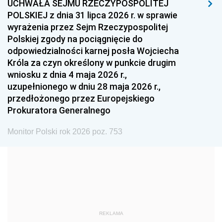
UCHWAŁA SEJMU RZECZYPOSPOLITEJ
1996
1995
1994
POLSKIEJ z dnia 31 lipca 2026 r. w sprawie
1993
1992
1991
wyrażenia przez Sejm Rzeczypospolitej
Polskiej zgody na pociągnięcie do
1990
1989
1988
odpowiedzialności karnej posła Wojciecha
1987
1986
1985
Króla za czyn określony w punkcie drugim
wniosku z dnia 4 maja 2026 r.,
1984
1983
1982
uzupełnionego w dniu 28 maja 2026 r.,
1981
1980
1979
przedłożonego przez Europejskiego
Prokuratora Generalnego
1978
1977
1976
1975
1974
1973
Monitor Polski rok 2026 poz. 753
1972
1971
1970
1969
1968
1967
1966
1965
1964
1963
1962
1961
REKLAMA
1960
1959
1958