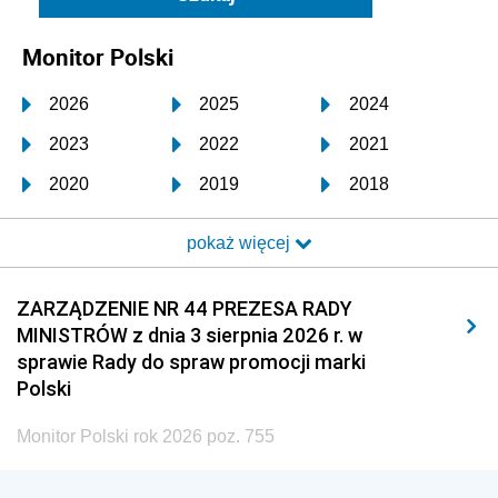
Monitor Polski
2026
2025
2024
2023
2022
2021
2020
2019
2018
2017
2016
2015
pokaż więcej
2014
2013
2012
2011
2010
2009
ZARZĄDZENIE NR 44 PREZESA RADY
MINISTRÓW z dnia 3 sierpnia 2026 r. w
2008
2007
2006
sprawie Rady do spraw promocji marki
2005
2004
2003
Polski
2002
2001
2000
Monitor Polski rok 2026 poz. 755
1999
1998
1997