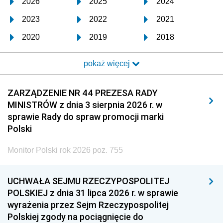
2026
2025
2024
2023
2022
2021
2020
2019
2018
2017
2016
2015
pokaż więcej
2014
2013
2012
2011
2010
2009
ZARZĄDZENIE NR 44 PREZESA RADY
MINISTRÓW z dnia 3 sierpnia 2026 r. w
2008
2007
2006
sprawie Rady do spraw promocji marki
2005
2004
2003
Polski
2002
2001
2000
Monitor Polski rok 2026 poz. 755
1999
1998
1997
UCHWAŁA SEJMU RZECZYPOSPOLITEJ
1996
1995
1994
POLSKIEJ z dnia 31 lipca 2026 r. w sprawie
1993
1992
1991
wyrażenia przez Sejm Rzeczypospolitej
Polskiej zgody na pociągnięcie do
1990
1989
1988