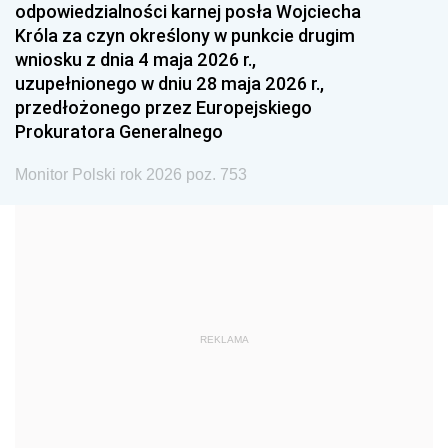
odpowiedzialności karnej posła Wojciecha
1987
1986
1985
Króla za czyn określony w punkcie drugim
wniosku z dnia 4 maja 2026 r.,
1984
1983
1982
uzupełnionego w dniu 28 maja 2026 r.,
1981
1980
1979
przedłożonego przez Europejskiego
Prokuratora Generalnego
1978
1977
1976
1975
1974
1973
Monitor Polski rok 2026 poz. 753
1972
1971
1970
1969
1968
1967
1966
1965
1964
1963
1962
1961
REKLAMA
1960
1959
1958
1957
1956
1955
1954
1953
1952