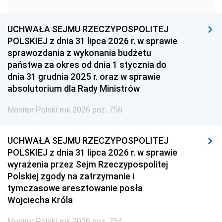
1951
1950
1949
1948
1947
1946
UCHWAŁA SEJMU RZECZYPOSPOLITEJ
1939
1938
1937
POLSKIEJ z dnia 31 lipca 2026 r. w sprawie
sprawozdania z wykonania budżetu
1936
1930
państwa za okres od dnia 1 stycznia do
dnia 31 grudnia 2025 r. oraz w sprawie
absolutorium dla Rady Ministrów
Monitor Polski rok 2026 poz. 756
UCHWAŁA SEJMU RZECZYPOSPOLITEJ
POLSKIEJ z dnia 31 lipca 2026 r. w sprawie
wyrażenia przez Sejm Rzeczypospolitej
Polskiej zgody na zatrzymanie i
tymczasowe aresztowanie posła
Wojciecha Króla
Monitor Polski rok 2026 poz. 754