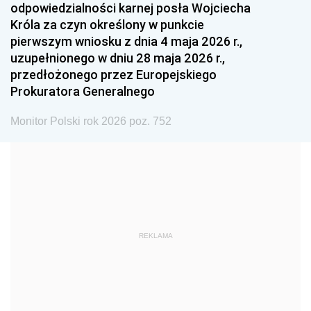
odpowiedzialności karnej posła Wojciecha
1987
1986
1985
Króla za czyn określony w punkcie
pierwszym wniosku z dnia 4 maja 2026 r.,
1984
1983
1982
uzupełnionego w dniu 28 maja 2026 r.,
1981
1980
1979
przedłożonego przez Europejskiego
Prokuratora Generalnego
1978
1977
1976
1975
1974
1973
Monitor Polski rok 2026 poz. 752
1972
1971
1970
1969
1968
1967
1966
1965
1964
1963
1962
1961
REKLAMA
1960
1959
1958
1957
1956
1955
1954
1953
1952