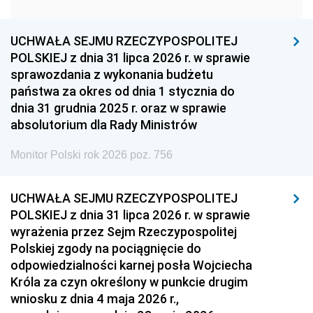
1951
1950
1949
1948
1947
1946
UCHWAŁA SEJMU RZECZYPOSPOLITEJ
1939
1938
1937
POLSKIEJ z dnia 31 lipca 2026 r. w sprawie
sprawozdania z wykonania budżetu
1936
1930
państwa za okres od dnia 1 stycznia do
dnia 31 grudnia 2025 r. oraz w sprawie
absolutorium dla Rady Ministrów
Monitor Polski rok 2026 poz. 756
UCHWAŁA SEJMU RZECZYPOSPOLITEJ
POLSKIEJ z dnia 31 lipca 2026 r. w sprawie
wyrażenia przez Sejm Rzeczypospolitej
Polskiej zgody na pociągnięcie do
odpowiedzialności karnej posła Wojciecha
Króla za czyn określony w punkcie drugim
wniosku z dnia 4 maja 2026 r.,