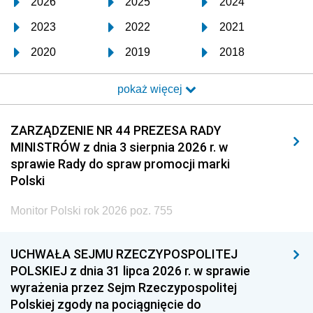
2026
2025
2024
2023
2022
2021
2020
2019
2018
2017
2016
2015
pokaż więcej
2014
2013
2012
2011
2010
2009
ZARZĄDZENIE NR 44 PREZESA RADY
MINISTRÓW z dnia 3 sierpnia 2026 r. w
2008
2007
2006
sprawie Rady do spraw promocji marki
2005
2004
2003
Polski
2002
2001
2000
Monitor Polski rok 2026 poz. 755
1999
1998
1997
UCHWAŁA SEJMU RZECZYPOSPOLITEJ
1996
1995
1994
POLSKIEJ z dnia 31 lipca 2026 r. w sprawie
1993
1992
1991
wyrażenia przez Sejm Rzeczypospolitej
Polskiej zgody na pociągnięcie do
1990
1989
1988