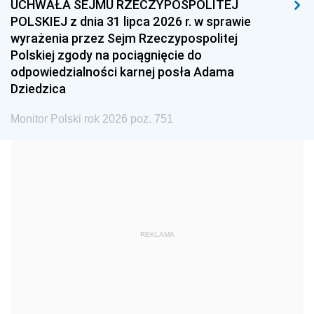
UCHWAŁA SEJMU RZECZYPOSPOLITEJ
1996
1995
1994
POLSKIEJ z dnia 31 lipca 2026 r. w sprawie
1993
1992
1991
wyrażenia przez Sejm Rzeczypospolitej
Polskiej zgody na pociągnięcie do
1990
1989
1988
odpowiedzialności karnej posła Adama
1987
1986
1985
Dziedzica
1984
1983
1982
Monitor Polski rok 2026 poz. 751
1981
1980
1979
1978
1977
1976
1975
1974
1973
1972
1971
1970
1969
1968
1967
REKLAMA
1966
1965
1964
1963
1962
1961
1960
1959
1958