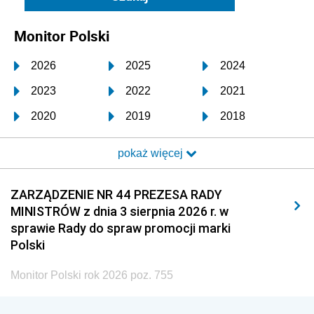
Monitor Polski
2026
2025
2024
2023
2022
2021
2020
2019
2018
2017
2016
2015
pokaż więcej
2014
2013
2012
2011
2010
2009
ZARZĄDZENIE NR 44 PREZESA RADY
MINISTRÓW z dnia 3 sierpnia 2026 r. w
2008
2007
2006
sprawie Rady do spraw promocji marki
2005
2004
2003
Polski
2002
2001
2000
Monitor Polski rok 2026 poz. 755
1999
1998
1997