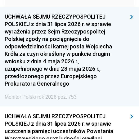
1957
1956
1955
UCHWAŁA SEJMU RZECZYPOSPOLITEJ
1954
1953
1952
POLSKIEJ z dnia 31 lipca 2026 r. w sprawie
1951
1950
1949
wyrażenia przez Sejm Rzeczypospolitej
Polskiej zgody na pociągnięcie do
1948
1947
1946
odpowiedzialności karnej posła Wojciecha
1939
1938
1937
Króla za czyn określony w punkcie drugim
wniosku z dnia 4 maja 2026 r.,
1936
1930
uzupełnionego w dniu 28 maja 2026 r.,
przedłożonego przez Europejskiego
Prokuratora Generalnego
Monitor Polski rok 2026 poz. 753
UCHWAŁA SEJMU RZECZYPOSPOLITEJ
POLSKIEJ z dnia 31 lipca 2026 r. w sprawie
uczczenia pamięci uczestników Powstania
Warszawskiego oraz ludności cywilnej