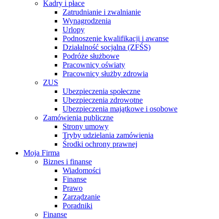
Kadry i płace
Zatrudnianie i zwalnianie
Wynagrodzenia
Urlopy
Podnoszenie kwalifikacji i awanse
Działalność socjalna (ZFŚS)
Podróże służbowe
Pracownicy oświaty
Pracownicy służby zdrowia
ZUS
Ubezpieczenia społeczne
Ubezpieczenia zdrowotne
Ubezpieczenia majątkowe i osobowe
Zamówienia publiczne
Strony umowy
Tryby udzielania zamówienia
Środki ochrony prawnej
Moja Firma
Biznes i finanse
Wiadomości
Finanse
Prawo
Zarządzanie
Poradniki
Finanse