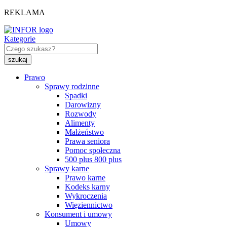
REKLAMA
Kategorie
Prawo
Sprawy rodzinne
Spadki
Darowizny
Rozwody
Alimenty
Małżeństwo
Prawa seniora
Pomoc społeczna
500 plus 800 plus
Sprawy karne
Prawo karne
Kodeks karny
Wykroczenia
Więziennictwo
Konsument i umowy
Umowy