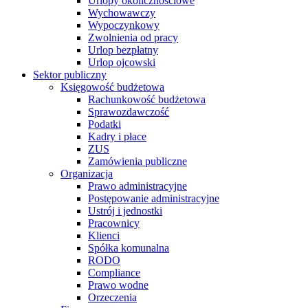
Urlopy okolicznościowe
Wychowawczy
Wypoczynkowy
Zwolnienia od pracy
Urlop bezpłatny
Urlop ojcowski
Sektor publiczny
Księgowość budżetowa
Rachunkowość budżetowa
Sprawozdawczość
Podatki
Kadry i płace
ZUS
Zamówienia publiczne
Organizacja
Prawo administracyjne
Postępowanie administracyjne
Ustrój i jednostki
Pracownicy
Klienci
Spółka komunalna
RODO
Compliance
Prawo wodne
Orzeczenia