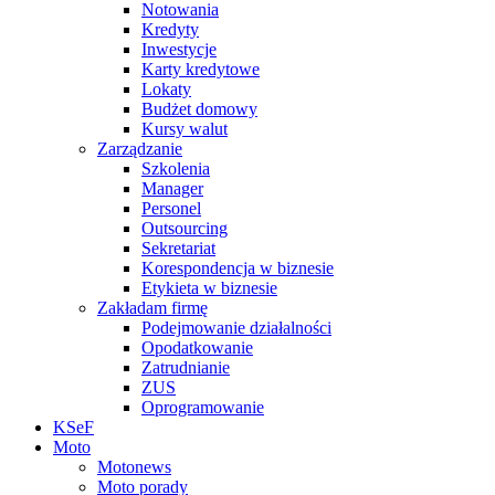
Notowania
Kredyty
Inwestycje
Karty kredytowe
Lokaty
Budżet domowy
Kursy walut
Zarządzanie
Szkolenia
Manager
Personel
Outsourcing
Sekretariat
Korespondencja w biznesie
Etykieta w biznesie
Zakładam firmę
Podejmowanie działalności
Opodatkowanie
Zatrudnianie
ZUS
Oprogramowanie
KSeF
Moto
Motonews
Moto porady