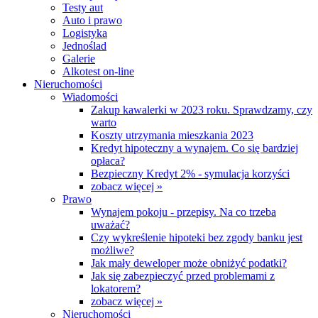
Testy aut
Auto i prawo
Logistyka
Jednoślad
Galerie
Alkotest on-line
Nieruchomości
Wiadomości
Zakup kawalerki w 2023 roku. Sprawdzamy, czy
warto
Koszty utrzymania mieszkania 2023
Kredyt hipoteczny a wynajem. Co się bardziej
opłaca?
Bezpieczny Kredyt 2% - symulacja korzyści
zobacz więcej »
Prawo
Wynajem pokoju - przepisy. Na co trzeba
uważać?
Czy wykreślenie hipoteki bez zgody banku jest
możliwe?
Jak mały deweloper może obniżyć podatki?
Jak się zabezpieczyć przed problemami z
lokatorem?
zobacz więcej »
Nieruchomości