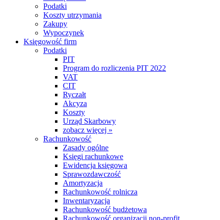
Podatki
Koszty utrzymania
Zakupy
Wypoczynek
Księgowość firm
Podatki
PIT
Program do rozliczenia PIT 2022
VAT
CIT
Ryczałt
Akcyza
Koszty
Urząd Skarbowy
zobacz więcej »
Rachunkowość
Zasady ogólne
Księgi rachunkowe
Ewidencja księgowa
Sprawozdawczość
Amortyzacja
Rachunkowość rolnicza
Inwentaryzacja
Rachunkowość budżetowa
Rachunkowość organizacji non-profit