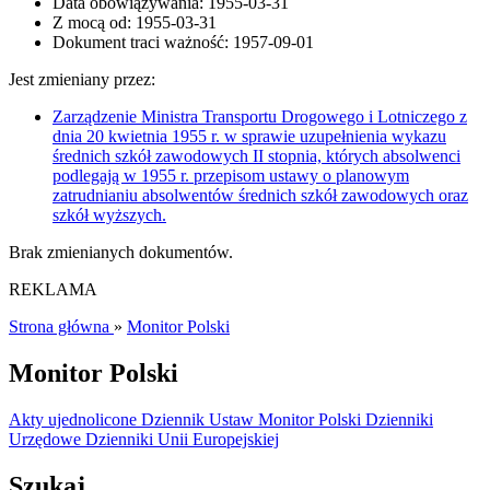
Data obowiązywania:
1955-03-31
Z mocą od:
1955-03-31
Dokument traci ważność:
1957-09-01
Jest zmieniany przez:
Zarządzenie Ministra Transportu Drogowego i Lotniczego z
dnia 20 kwietnia 1955 r. w sprawie uzupełnienia wykazu
średnich szkół zawodowych II stopnia, których absolwenci
podlegają w 1955 r. przepisom ustawy o planowym
zatrudnianiu absolwentów średnich szkół zawodowych oraz
szkół wyższych.
Brak zmienianych dokumentów.
REKLAMA
Strona główna
»
Monitor Polski
Monitor Polski
Akty ujednolicone
Dziennik Ustaw
Monitor Polski
Dzienniki
Urzędowe
Dzienniki Unii Europejskiej
Szukaj