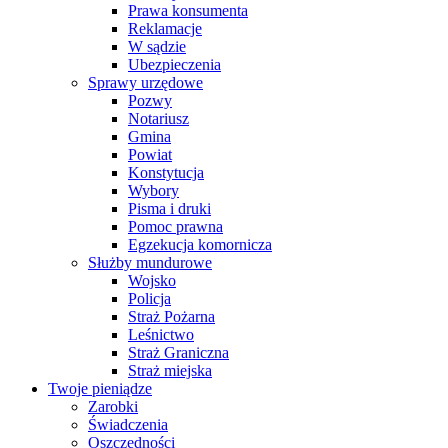
Prawa konsumenta
Reklamacje
W sądzie
Ubezpieczenia
Sprawy urzędowe
Pozwy
Notariusz
Gmina
Powiat
Konstytucja
Wybory
Pisma i druki
Pomoc prawna
Egzekucja komornicza
Służby mundurowe
Wojsko
Policja
Straż Pożarna
Leśnictwo
Straż Graniczna
Straż miejska
Twoje pieniądze
Zarobki
Świadczenia
Oszczędności