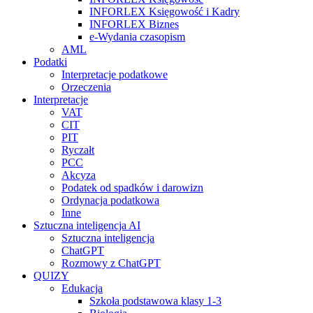
INFORLEX Księgowość i Kadry
INFORLEX Biznes
e-Wydania czasopism
AML
Podatki
Interpretacje podatkowe
Orzeczenia
Interpretacje
VAT
CIT
PIT
Ryczałt
PCC
Akcyza
Podatek od spadków i darowizn
Ordynacja podatkowa
Inne
Sztuczna inteligencja AI
Sztuczna inteligencja
ChatGPT
Rozmowy z ChatGPT
QUIZY
Edukacja
Szkoła podstawowa klasy 1-3