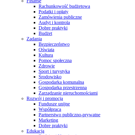
Finanse
Rachunkowość budżetowa
Podatki i opłaty
Zamówienia publiczne
Audyt i kontrola
Dobre praktyki
Budżet
Zadania
Bezpieczeństwo
Oświata
Kultura
Pomoc społeczna
Zdrowie
Sport i turystyka
Środowisko
Gospodarka komunalna
Gospodarka przestrzenna
Zarządzanie nieruchomościami
Rozwój i promocja
Fundusze unijne
Współpraca
Partnerstwo publiczno-prywatne
Marketing
Dobre praktyki
Edukacja