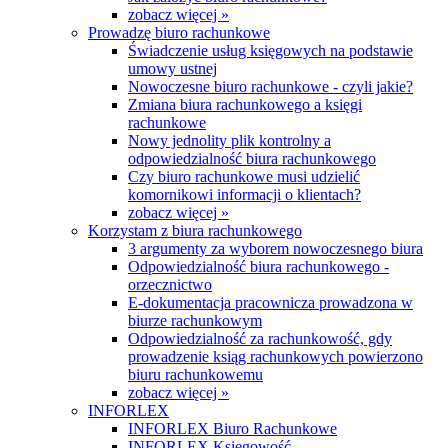
zobacz więcej »
Prowadzę biuro rachunkowe
Świadczenie usług księgowych na podstawie
umowy ustnej
Nowoczesne biuro rachunkowe - czyli jakie?
Zmiana biura rachunkowego a księgi
rachunkowe
Nowy jednolity plik kontrolny a
odpowiedzialność biura rachunkowego
Czy biuro rachunkowe musi udzielić
komornikowi informacji o klientach?
zobacz więcej »
Korzystam z biura rachunkowego
3 argumenty za wyborem nowoczesnego biura
Odpowiedzialność biura rachunkowego -
orzecznictwo
E-dokumentacja pracownicza prowadzona w
biurze rachunkowym
Odpowiedzialność za rachunkowość, gdy
prowadzenie ksiąg rachunkowych powierzono
biuru rachunkowemu
zobacz więcej »
INFORLEX
INFORLEX Biuro Rachunkowe
INFORLEX Księgowość