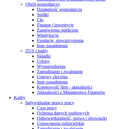
Obrót gospodarczy
Działalność gospodarcza
Spółki
Cło
Finanse i inwestycje
Zamówienia publiczne
Windykacja
Fundacje, stowarzyszenia
Inne zagadnienia
ZUS i kadry
Składki
Urlopy
Wynagrodzenia
Zatrudnianie i zwalnianie
Umowy zlecenia
Inne zagadnienia
Księgowość firm - aktualności
Aktualności z Ministerstwa Finansów
Kadry
Indywidualne prawo pracy
Czas pracy
Ochrona danych osobowych
Odpowiedzialność, prawa i obowiązki
Uprawnienia rodzicielskie
Zatrudnianie i zwalnianie