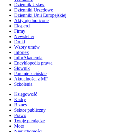
Dziennik Ustaw
Dzienniki Urzędowe
Dzienniki Unii Europejskiej
Akty ujednolicone
Eksperci
Firmy
Newsletter
Druki
Wzory umów
Inforlex
InforAkademia
Encyklopedia prawa
Słownik
Paremie łacińskie
Aktualności z MF
Szkolenia
Księgowość
Kadry
Biznes
Sektor publiczny
Prawo
Twoje pieniądze
Moto
Nieruchomości