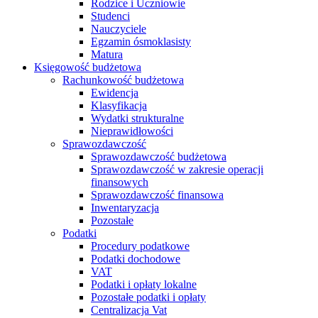
Rodzice i Uczniowie
Studenci
Nauczyciele
Egzamin ósmoklasisty
Matura
Księgowość budżetowa
Rachunkowość budżetowa
Ewidencja
Klasyfikacja
Wydatki strukturalne
Nieprawidłowości
Sprawozdawczość
Sprawozdawczość budżetowa
Sprawozdawczość w zakresie operacji
finansowych
Sprawozdawczość finansowa
Inwentaryzacja
Pozostałe
Podatki
Procedury podatkowe
Podatki dochodowe
VAT
Podatki i opłaty lokalne
Pozostałe podatki i opłaty
Centralizacja Vat