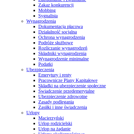
Zakaz konkurencji
Mobbing
Sygnalista
Wynagrodzenia
Dokumentacja płacowa
Działalność socjalna
Ochrona wynagrodzenia
Podróże służbowe
Rozliczanie wynagrodzeń
Składniki wynagrodzenia
Wynagrodzenie minimalne
Podatki
Ubezpieczenia
Emerytury i renty
Pracownicze Plany Kapitałowe
Składki na ubezpieczenie społeczne
Świadczenie przedemerytalne
Ubezpieczenie zdrowotne
Zasady podlegania
Zasiłki i inne świadczenia
Urlopy
Macierzyński
Urlop rodzicielski
Urlop na żądanie