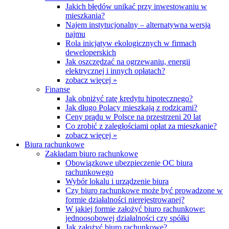
Jakich błędów unikać przy inwestowaniu w
mieszkania?
Najem instytucjonalny – alternatywna wersja
najmu
Rola inicjatyw ekologicznych w firmach
deweloperskich
Jak oszczędzać na ogrzewaniu, energii
elektrycznej i innych opłatach?
zobacz więcej »
Finanse
Jak obniżyć ratę kredytu hipotecznego?
Jak długo Polacy mieszkają z rodzicami?
Ceny prądu w Polsce na przestrzeni 20 lat
Co zrobić z zaległościami opłat za mieszkanie?
zobacz więcej »
Biura rachunkowe
Zakładam biuro rachunkowe
Obowiązkowe ubezpieczenie OC biura
rachunkowego
Wybór lokalu i urządzenie biura
Czy biuro rachunkowe może być prowadzone w
formie działalności nierejestrowanej?
W jakiej formie założyć biuro rachunkowe:
jednoosobowej działalności czy spółki
Jak założyć biuro rachunkowe?