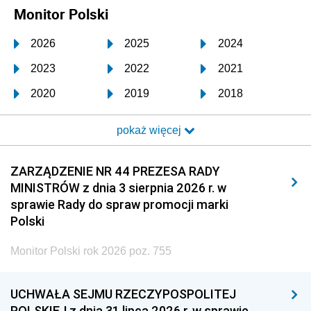
Monitor Polski
2026
2025
2024
2023
2022
2021
2020
2019
2018
2017
2016
2015
pokaż więcej
2014
2013
2012
2011
2010
2009
ZARZĄDZENIE NR 44 PREZESA RADY
MINISTRÓW z dnia 3 sierpnia 2026 r. w
2008
2007
2006
sprawie Rady do spraw promocji marki
2005
2004
2003
Polski
2002
2001
2000
Monitor Polski rok 2026 poz. 755
1999
1998
1997
UCHWAŁA SEJMU RZECZYPOSPOLITEJ
1996
1995
1994
POLSKIEJ z dnia 31 lipca 2026 r. w sprawie