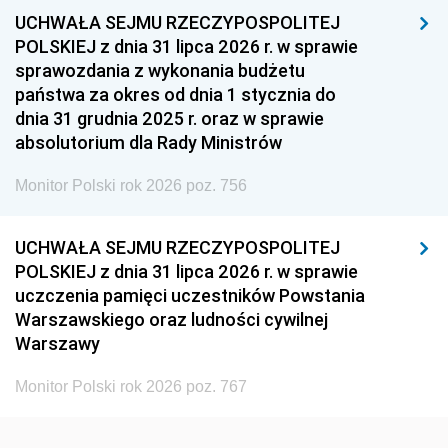
UCHWAŁA SEJMU RZECZYPOSPOLITEJ
1954
1953
1952
POLSKIEJ z dnia 31 lipca 2026 r. w sprawie
1951
1950
1949
sprawozdania z wykonania budżetu
państwa za okres od dnia 1 stycznia do
1948
1947
1946
dnia 31 grudnia 2025 r. oraz w sprawie
1939
1938
1937
absolutorium dla Rady Ministrów
1936
1930
Monitor Polski rok 2026 poz. 756
UCHWAŁA SEJMU RZECZYPOSPOLITEJ
POLSKIEJ z dnia 31 lipca 2026 r. w sprawie
uczczenia pamięci uczestników Powstania
Warszawskiego oraz ludności cywilnej
Warszawy
Monitor Polski rok 2026 poz. 767