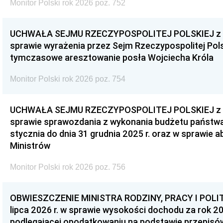
Monitor Polski rok 2026 poz. 752
UCHWAŁA SEJMU RZECZYPOSPOLITEJ POLSKIEJ z dnia
sprawie wyrażenia przez Sejm Rzeczypospolitej Pols
tymczasowe aresztowanie posła Wojciecha Króla
Monitor Polski rok 2026 poz. 754
UCHWAŁA SEJMU RZECZYPOSPOLITEJ POLSKIEJ z dnia
sprawie sprawozdania z wykonania budżetu państwa 
stycznia do dnia 31 grudnia 2025 r. oraz w sprawie 
Ministrów
Monitor Polski rok 2026 poz. 756
OBWIESZCZENIE MINISTRA RODZINY, PRACY I POLIT
lipca 2026 r. w sprawie wysokości dochodu za rok 20
podlegającej opodatkowaniu na podstawie przepis