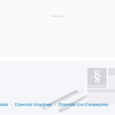
olski
Dzienniki Urzędowe
Dzienniki Unii Europejskiej