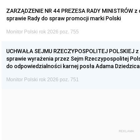
ZARZĄDZENIE NR 44 PREZESA RADY MINISTRÓW z dnia
sprawie Rady do spraw promocji marki Polski
Monitor Polski rok 2026 poz. 755
UCHWAŁA SEJMU RZECZYPOSPOLITEJ POLSKIEJ z dnia
sprawie wyrażenia przez Sejm Rzeczypospolitej Pols
do odpowiedzialności karnej posła Adama Dziedzica
Monitor Polski rok 2026 poz. 751
REKLAMA