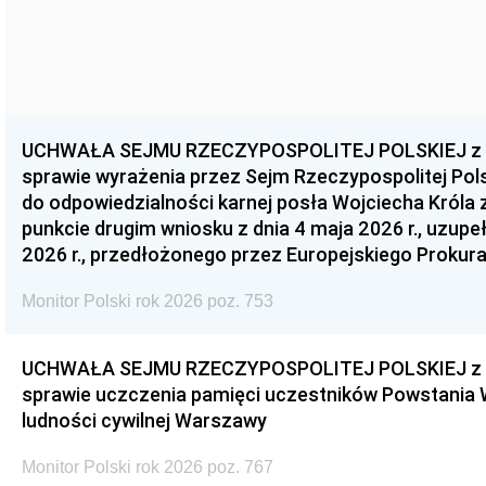
UCHWAŁA SEJMU RZECZYPOSPOLITEJ POLSKIEJ z dnia
sprawie wyrażenia przez Sejm Rzeczypospolitej Pols
do odpowiedzialności karnej posła Wojciecha Króla 
punkcie drugim wniosku z dnia 4 maja 2026 r., uzupe
2026 r., przedłożonego przez Europejskiego Prokur
Monitor Polski rok 2026 poz. 753
UCHWAŁA SEJMU RZECZYPOSPOLITEJ POLSKIEJ z dnia
sprawie uczczenia pamięci uczestników Powstania
ludności cywilnej Warszawy
Monitor Polski rok 2026 poz. 767