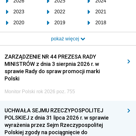
2026
2025
2024
2023
2022
2021
2020
2019
2018
2017
2016
2015
pokaż więcej
2014
2013
2012
2011
2010
2009
ZARZĄDZENIE NR 44 PREZESA RADY
MINISTRÓW z dnia 3 sierpnia 2026 r. w
2008
2007
2006
sprawie Rady do spraw promocji marki
2005
2004
2003
Polski
2002
2001
2000
Monitor Polski rok 2026 poz. 755
1999
1998
1997
UCHWAŁA SEJMU RZECZYPOSPOLITEJ
1996
1995
1994
POLSKIEJ z dnia 31 lipca 2026 r. w sprawie
1993
1992
1991
wyrażenia przez Sejm Rzeczypospolitej
Polskiej zgody na pociągnięcie do
1990
1989
1988