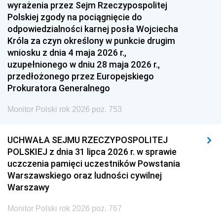
1951
1950
1949
wyrażenia przez Sejm Rzeczypospolitej
Polskiej zgody na pociągnięcie do
1948
1947
1946
odpowiedzialności karnej posła Wojciecha
1939
1938
1937
Króla za czyn określony w punkcie drugim
wniosku z dnia 4 maja 2026 r.,
1936
1930
uzupełnionego w dniu 28 maja 2026 r.,
przedłożonego przez Europejskiego
Prokuratora Generalnego
Monitor Polski rok 2026 poz. 753
UCHWAŁA SEJMU RZECZYPOSPOLITEJ
POLSKIEJ z dnia 31 lipca 2026 r. w sprawie
uczczenia pamięci uczestników Powstania
Warszawskiego oraz ludności cywilnej
Warszawy
Monitor Polski rok 2026 poz. 767