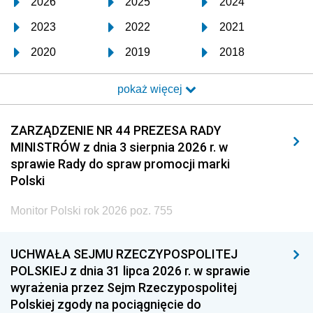
2026
2025
2024
2023
2022
2021
2020
2019
2018
2017
2016
2015
pokaż więcej
2014
2013
2012
2011
2010
2009
ZARZĄDZENIE NR 44 PREZESA RADY
MINISTRÓW z dnia 3 sierpnia 2026 r. w
2008
2007
2006
sprawie Rady do spraw promocji marki
2005
2004
2003
Polski
2002
2001
2000
Monitor Polski rok 2026 poz. 755
1999
1998
1997
UCHWAŁA SEJMU RZECZYPOSPOLITEJ
1996
1995
1994
POLSKIEJ z dnia 31 lipca 2026 r. w sprawie
1993
1992
1991
wyrażenia przez Sejm Rzeczypospolitej
Polskiej zgody na pociągnięcie do
1990
1989
1988