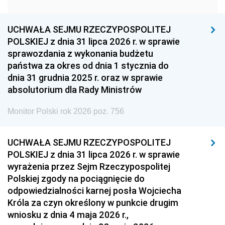
1951
1950
1949
1948
1947
1946
UCHWAŁA SEJMU RZECZYPOSPOLITEJ
1939
1938
1937
POLSKIEJ z dnia 31 lipca 2026 r. w sprawie
sprawozdania z wykonania budżetu
1936
1930
państwa za okres od dnia 1 stycznia do
dnia 31 grudnia 2025 r. oraz w sprawie
absolutorium dla Rady Ministrów
Monitor Polski rok 2026 poz. 756
UCHWAŁA SEJMU RZECZYPOSPOLITEJ
POLSKIEJ z dnia 31 lipca 2026 r. w sprawie
wyrażenia przez Sejm Rzeczypospolitej
Polskiej zgody na pociągnięcie do
odpowiedzialności karnej posła Wojciecha
Króla za czyn określony w punkcie drugim
wniosku z dnia 4 maja 2026 r.,