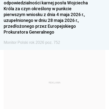
odpowiedzialności karnej posła Wojciecha
1987
1986
1985
Króla za czyn określony w punkcie
pierwszym wniosku z dnia 4 maja 2026 r.,
1984
1983
1982
uzupełnionego w dniu 28 maja 2026 r.,
1981
1980
1979
przedłożonego przez Europejskiego
Prokuratora Generalnego
1978
1977
1976
1975
1974
1973
Monitor Polski rok 2026 poz. 752
1972
1971
1970
1969
1968
1967
1966
1965
1964
1963
1962
1961
REKLAMA
1960
1959
1958
1957
1956
1955
1954
1953
1952