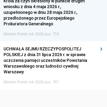
Króla za czyn określony w punkcie drugim
wniosku z dnia 4 maja 2026 r.,
1936
1930
uzupełnionego w dniu 28 maja 2026 r.,
przedłożonego przez Europejskiego
Prokuratora Generalnego
Monitor Polski rok 2026 poz. 753
UCHWAŁA SEJMU RZECZYPOSPOLITEJ
POLSKIEJ z dnia 31 lipca 2026 r. w sprawie
uczczenia pamięci uczestników Powstania
Warszawskiego oraz ludności cywilnej
Warszawy
Monitor Polski rok 2026 poz. 767