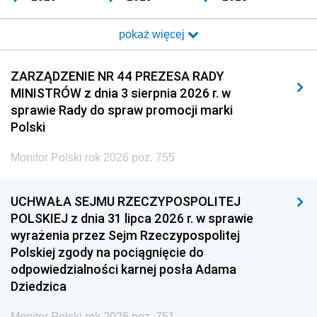
2017
2016
2015
pokaż więcej
2014
2013
2012
2011
2010
2009
ZARZĄDZENIE NR 44 PREZESA RADY
MINISTRÓW z dnia 3 sierpnia 2026 r. w
2008
2007
2006
sprawie Rady do spraw promocji marki
2005
2004
2003
Polski
2002
2001
2000
Monitor Polski rok 2026 poz. 755
1999
1998
1997
UCHWAŁA SEJMU RZECZYPOSPOLITEJ
1996
1995
1994
POLSKIEJ z dnia 31 lipca 2026 r. w sprawie
1993
1992
1991
wyrażenia przez Sejm Rzeczypospolitej
Polskiej zgody na pociągnięcie do
1990
1989
1988
odpowiedzialności karnej posła Adama
1987
1986
1985
Dziedzica
1984
1983
1982
Monitor Polski rok 2026 poz. 751