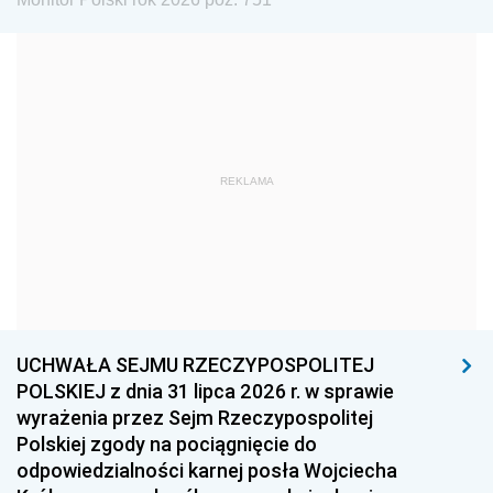
1981
1980
1979
1978
1977
1976
1975
1974
1973
1972
1971
1970
1969
1968
1967
REKLAMA
1966
1965
1964
1963
1962
1961
1960
1959
1958
1957
1956
1955
UCHWAŁA SEJMU RZECZYPOSPOLITEJ
1954
1953
1952
POLSKIEJ z dnia 31 lipca 2026 r. w sprawie
1951
1950
1949
wyrażenia przez Sejm Rzeczypospolitej
Polskiej zgody na pociągnięcie do
1948
1947
1946
odpowiedzialności karnej posła Wojciecha
1939
1938
1937