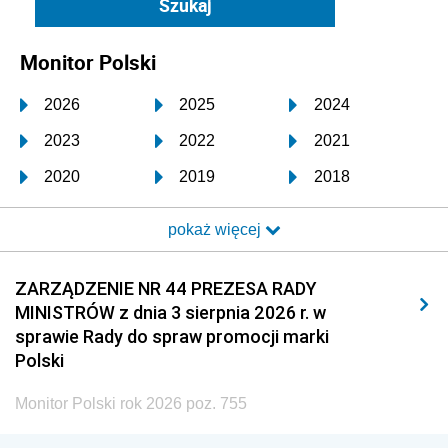
Monitor Polski
2026
2025
2024
2023
2022
2021
2020
2019
2018
2017
2016
2015
pokaż więcej
2014
2013
2012
2011
2010
2009
ZARZĄDZENIE NR 44 PREZESA RADY
MINISTRÓW z dnia 3 sierpnia 2026 r. w
2008
2007
2006
sprawie Rady do spraw promocji marki
2005
2004
2003
Polski
2002
2001
2000
Monitor Polski rok 2026 poz. 755
1999
1998
1997