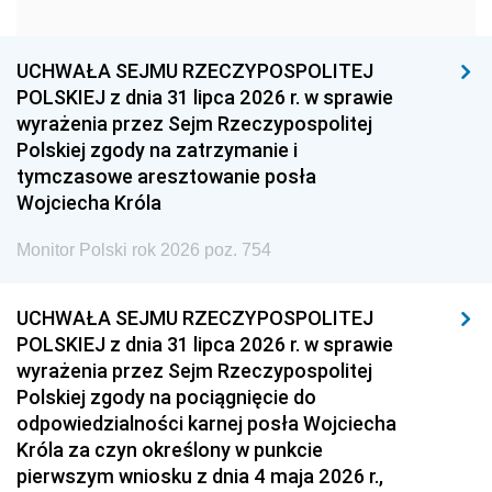
1960
1959
1958
1957
1956
1955
UCHWAŁA SEJMU RZECZYPOSPOLITEJ
1954
1953
1952
POLSKIEJ z dnia 31 lipca 2026 r. w sprawie
1951
1950
1949
wyrażenia przez Sejm Rzeczypospolitej
Polskiej zgody na zatrzymanie i
1948
1947
1946
tymczasowe aresztowanie posła
1939
1938
1937
Wojciecha Króla
1936
1930
Monitor Polski rok 2026 poz. 754
UCHWAŁA SEJMU RZECZYPOSPOLITEJ
POLSKIEJ z dnia 31 lipca 2026 r. w sprawie
wyrażenia przez Sejm Rzeczypospolitej
Polskiej zgody na pociągnięcie do
odpowiedzialności karnej posła Wojciecha
Króla za czyn określony w punkcie
pierwszym wniosku z dnia 4 maja 2026 r.,