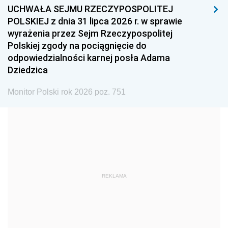
UCHWAŁA SEJMU RZECZYPOSPOLITEJ
1996
1995
1994
POLSKIEJ z dnia 31 lipca 2026 r. w sprawie
1993
1992
1991
wyrażenia przez Sejm Rzeczypospolitej
Polskiej zgody na pociągnięcie do
1990
1989
1988
odpowiedzialności karnej posła Adama
1987
1986
1985
Dziedzica
1984
1983
1982
Monitor Polski rok 2026 poz. 751
1981
1980
1979
1978
1977
1976
1975
1974
1973
1972
1971
1970
1969
1968
1967
REKLAMA
1966
1965
1964
1963
1962
1961