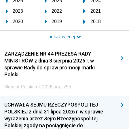
2026
2025
2024
2023
2022
2021
2020
2019
2018
2017
2016
2015
pokaż więcej
2014
2013
2012
2011
2010
2009
ZARZĄDZENIE NR 44 PREZESA RADY
MINISTRÓW z dnia 3 sierpnia 2026 r. w
2008
2007
2006
sprawie Rady do spraw promocji marki
2005
2004
2003
Polski
2002
2001
2000
Monitor Polski rok 2026 poz. 755
1999
1998
1997
UCHWAŁA SEJMU RZECZYPOSPOLITEJ
1996
1995
1994
POLSKIEJ z dnia 31 lipca 2026 r. w sprawie
1993
1992
1991
wyrażenia przez Sejm Rzeczypospolitej
Polskiej zgody na pociągnięcie do
1990
1989
1988