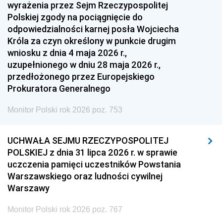
1951
1950
1949
wyrażenia przez Sejm Rzeczypospolitej
Polskiej zgody na pociągnięcie do
1948
1947
1946
odpowiedzialności karnej posła Wojciecha
1939
1938
1937
Króla za czyn określony w punkcie drugim
wniosku z dnia 4 maja 2026 r.,
1936
1930
uzupełnionego w dniu 28 maja 2026 r.,
przedłożonego przez Europejskiego
Prokuratora Generalnego
Monitor Polski rok 2026 poz. 753
UCHWAŁA SEJMU RZECZYPOSPOLITEJ
POLSKIEJ z dnia 31 lipca 2026 r. w sprawie
uczczenia pamięci uczestników Powstania
Warszawskiego oraz ludności cywilnej
Warszawy
Monitor Polski rok 2026 poz. 767