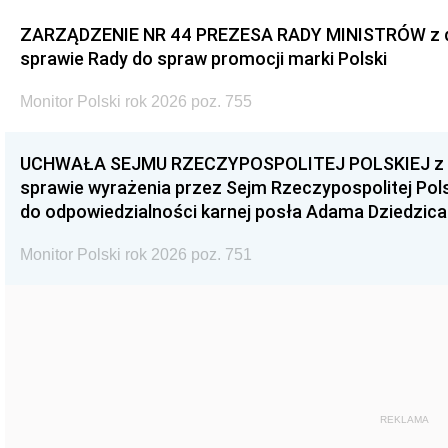
ZARZĄDZENIE NR 44 PREZESA RADY MINISTRÓW z dnia
sprawie Rady do spraw promocji marki Polski
Monitor Polski rok 2026 poz. 755
UCHWAŁA SEJMU RZECZYPOSPOLITEJ POLSKIEJ z dnia
sprawie wyrażenia przez Sejm Rzeczypospolitej Pols
do odpowiedzialności karnej posła Adama Dziedzica
Monitor Polski rok 2026 poz. 751
REKLAMA