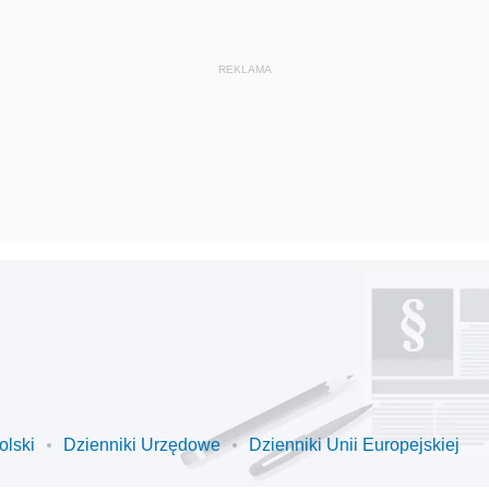
olski
Dzienniki Urzędowe
Dzienniki Unii Europejskiej