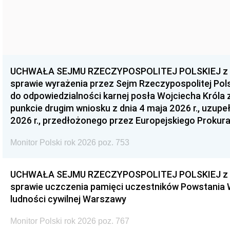
UCHWAŁA SEJMU RZECZYPOSPOLITEJ POLSKIEJ z dnia
sprawie wyrażenia przez Sejm Rzeczypospolitej Pols
do odpowiedzialności karnej posła Wojciecha Króla 
punkcie drugim wniosku z dnia 4 maja 2026 r., uzupe
2026 r., przedłożonego przez Europejskiego Prokur
Monitor Polski rok 2026 poz. 753
UCHWAŁA SEJMU RZECZYPOSPOLITEJ POLSKIEJ z dnia
sprawie uczczenia pamięci uczestników Powstania
ludności cywilnej Warszawy
Monitor Polski rok 2026 poz. 767