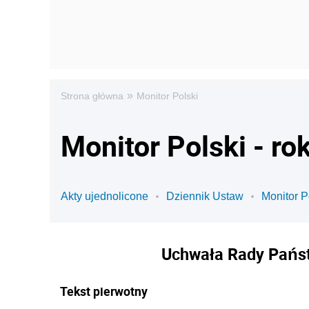
»
Strona główna
Monitor Polski
Monitor Polski - ro
Akty ujednolicone
Dziennik Ustaw
Monitor P
Uchwała Rady Państ
Tekst pierwotny