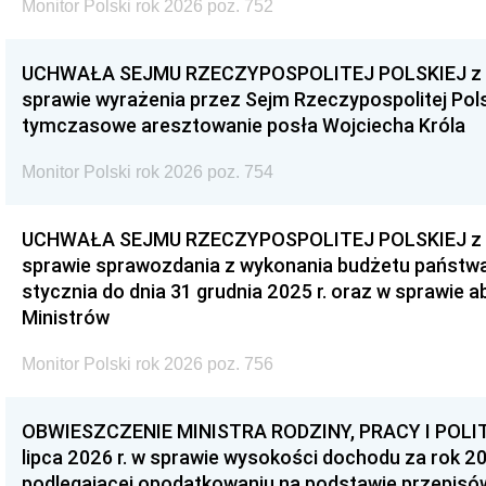
Monitor Polski rok 2026 poz. 752
UCHWAŁA SEJMU RZECZYPOSPOLITEJ POLSKIEJ z dnia
sprawie wyrażenia przez Sejm Rzeczypospolitej Pols
tymczasowe aresztowanie posła Wojciecha Króla
Monitor Polski rok 2026 poz. 754
UCHWAŁA SEJMU RZECZYPOSPOLITEJ POLSKIEJ z dnia
sprawie sprawozdania z wykonania budżetu państwa 
stycznia do dnia 31 grudnia 2025 r. oraz w sprawie 
Ministrów
Monitor Polski rok 2026 poz. 756
OBWIESZCZENIE MINISTRA RODZINY, PRACY I POLIT
lipca 2026 r. w sprawie wysokości dochodu za rok 20
podlegającej opodatkowaniu na podstawie przepis